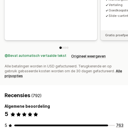
Tagging
Tracking
Rapportage
Analytics
A/B-testen
Vertaling
Goedkoopst
Slide-cartin
Gratis proefp
Bevat automatisch vertaalde tekst
Origineel weergeven
Alle betalingen worden in USD gefactureerd. Terugkerende en op
gebruik gebaseerde kosten worden om de 30 dagen gefactureerd.
Alle
prijsopties
Recensies
(792)
Algemene beoordeling
5
5
763