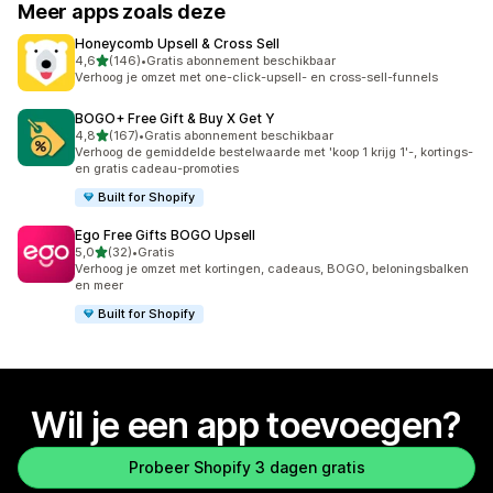
Meer apps zoals deze
Honeycomb Upsell & Cross Sell
van 5 sterren
4,6
(146)
•
Gratis abonnement beschikbaar
146 recensies in totaal
Verhoog je omzet met one-click-upsell- en cross-sell-funnels
BOGO+ Free Gift & Buy X Get Y
van 5 sterren
4,8
(167)
•
Gratis abonnement beschikbaar
167 recensies in totaal
Verhoog de gemiddelde bestelwaarde met 'koop 1 krijg 1'-, kortings-
en gratis cadeau-promoties
Built for Shopify
Ego Free Gifts BOGO Upsell
van 5 sterren
5,0
(32)
•
Gratis
32 recensies in totaal
Verhoog je omzet met kortingen, cadeaus, BOGO, beloningsbalken
en meer
Built for Shopify
Wil je een app toevoegen?
Probeer Shopify 3 dagen gratis