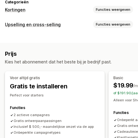
Categorieën
Kortingen
Functies weergeven
Soorten kortingen
Upselling en cross-selling
Functies weergeven
Kortingscodes
Coupons
Twee voor de prijs van één
Aanpassing
Vaste prijzen
Volumekortingen
Forfaitaire kortingen
Upselling in winkelwagen
Upselling bij checkout
Percentagekortingen
Bulkkortingen
Gratis verzending
Prijs
Upselling op de productpagina
Voortgangsbalk
Verzendtarieven
Winkelwagenkortingen
Kies het abonnement dat het beste bij je bedrijf past.
Winkelwagenoptie
Pop-ups
Aangepaste CSS
Kortingen bij de checkout
Cadeaus
Beloningen
Meerdere valuta
Meerdere talen
Aangepaste regels
Productbundels
Tijdelijke aanbiedingen
Afteltimers
Voor altijd gratis
Basic
Upsell-kortingen
Cross-sell-kortingen
Pop-ups
Banners
Aanbiedingen en aanbevelingen
$19.99
Gratis te installeren
/m
Aangepaste kortingen
Verzendbescherming
Gratis artikelen
Gratis verzending
of $191.90/ja
Perfect voor starters
Add-ons voor producten
Bundles
Volumekortingen
Kortingen beheren
Alleen voor Sh
Staffelkortingen
AI-aanbevelingen
Prioriteitsverwerking
Bewerkingstool
Templates
Bulkbewerking
Functies
Functies
Aangepaste code
2 actieve campagnes
Valutaconversie
Lokalisatie
Analytics
Onbeperkt 
Gratis ontwerpaanpassingen
Campagnes
Triggers en regels
Korting stapelen
A/B-testen
Conversiepercentages
Gratis ontw
Inclusief $ 500,- maandelijkse omzet via de app
Automatiseringen
Targeting
Geolocatie
Segmentering
Cadeaulimie
Onbeperkte campagnetypes
Suggesties voor optimalisatie
Funnelprestaties
Klanttargeti