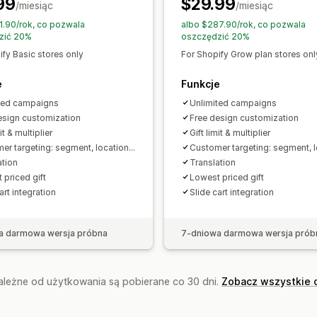
99
$29.99
Dodatki do produktu
Pakiety
Rabaty
/miesiąc
Przeliczanie walut
Lokalizacja
/miesiąc
Kamp
System poziomów rabatów
Rekomen
Kumulowanie rabatów
Automatyzacj
1.90/rok, co pozwala
albo $287.90/rok, co pozwala
zić 20%
oszczędzić 20%
Segmentacja
Oznaczanie
Śledzenie
Analizy
ify Basic stores only
For Shopify Grow plan stores onl
Testy A/B
Współczynniki konwersji
e
Funkcje
Wydajność lejka
ted campaigns
Unlimited campaigns
esign customization
Free design customization
it & multiplier
Gift limit & multiplier
er targeting: segment, location...
Customer targeting: segment, lo
ation
Translation
 priced gift
Lowest priced gift
art integration
Slide cart integration
a darmowa wersja próbna
7-dniowa darmowa wersja prób
zależne od użytkowania są pobierane co 30 dni.
Zobacz wszystkie 