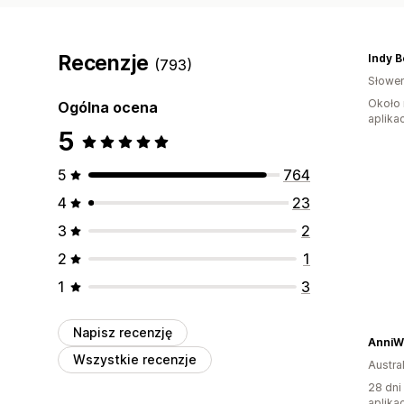
Recenzje
Indy B
(793)
Słowen
Około 
Ogólna ocena
aplikac
5
5
764
4
23
3
2
2
1
1
3
Napisz recenzję
AnniW
Wszystkie recenzje
Austral
28 dni
aplikac