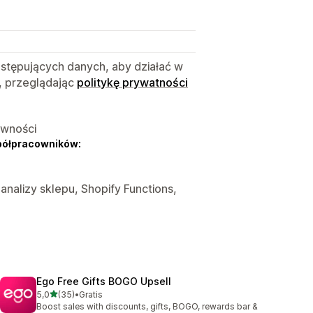
astępujących danych, aby działać w
, przeglądając
politykę prywatności
ywności
półpracowników:
 analizy sklepu, Shopify Functions,
Ego Free Gifts BOGO Upsell
na 5 gwiazdek
5,0
(35)
•
Gratis
Łączna liczba recenzji: 35
Boost sales with discounts, gifts, BOGO, rewards bar &