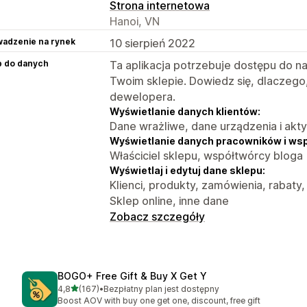
Strona internetowa
Hanoi, VN
adzenie na rynek
10 sierpień 2022
p do danych
Ta aplikacja potrzebuje dostępu do n
Twoim sklepie. Dowiedz się, dlaczego
dewelopera.
Wyświetlanie danych klientów:
Dane wrażliwe, dane urządzenia i akt
Wyświetlanie danych pracowników i ws
Właściciel sklepu, współtwórcy bloga
Wyświetlaj i edytuj dane sklepu:
Klienci, produkty, zamówienia, rabaty,
Sklep online, inne dane
Zobacz szczegóły
BOGO+ Free Gift & Buy X Get Y
na 5 gwiazdek
4,8
(167)
•
Bezpłatny plan jest dostępny
Łączna liczba recenzji: 167
Boost AOV with buy one get one, discount, free gift