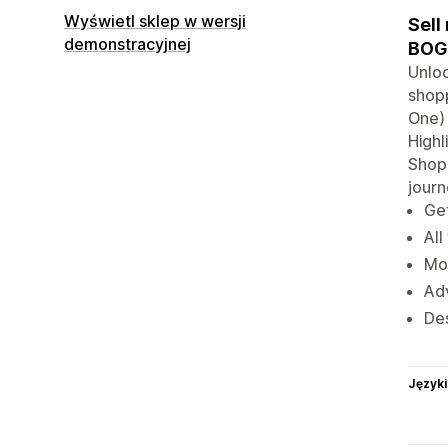
Wyświetl sklep w wersji
Sell
demonstracyjnej
BOGO
Unloc
shopp
One) 
Highl
Shopi
jour
Get
All
Mot
Adv
De
Języki