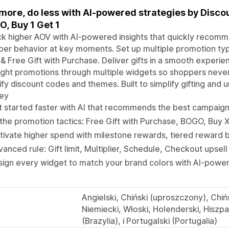
 more, do less with AI-powered strategies by Disco
, Buy 1 Get 1
k higher AOV with AI-powered insights that quickly recomm
er behavior at key moments. Set up multiple promotion ty
& Free Gift with Purchase. Deliver gifts in a smooth experi
ight promotions through multiple widgets so shoppers never
fy discount codes and themes. Built to simplify gifting and
ney
 started faster with AI that recommends the best campaig
 the promotion tactics: Free Gift with Purchase, BOGO, Buy 
ivate higher spend with milestone rewards, tiered reward b
anced rule: Gift limit, Multiplier, Schedule, Checkout upsell
sign every widget to match your brand colors with AI-pow
Angielski, Chiński (uproszczony), Chińs
Niemiecki, Włoski, Holenderski, Hiszpań
(Brazylia), i Portugalski (Portugalia)