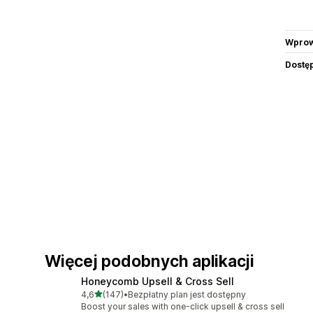
Wprow
Dostę
Więcej podobnych aplikacji
Honeycomb Upsell & Cross Sell
na 5 gwiazdek
4,6
(147)
•
Bezpłatny plan jest dostępny
Łączna liczba recenzji: 147
Boost your sales with one-click upsell & cross sell