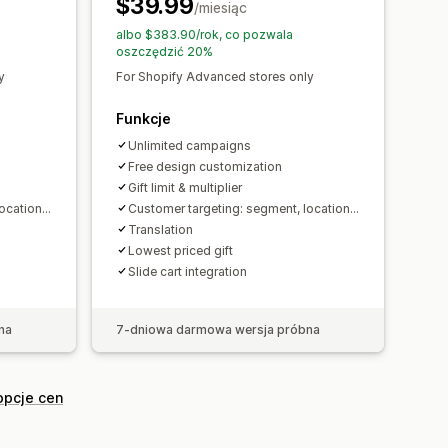
$39.99
 ilościowe
anie
Wyzwalacze i reguły
/miesiąc
dacje AI
Priorytetowa realizacja
e
Targetowanie
Geolokalizacja
albo $383.90/rok, co pozwala
oszczędzić 20%
Raportowanie
Analizy
Testy A/B
y
For Shopify Advanced stores only
Sugestie optymalizacji
Funkcje
Unlimited campaigns
Free design customization
Gift limit & multiplier
cation...
Customer targeting: segment, location...
Translation
Lowest priced gift
Slide cart integration
na
7-dniowa darmowa wersja próbna
opcje cen