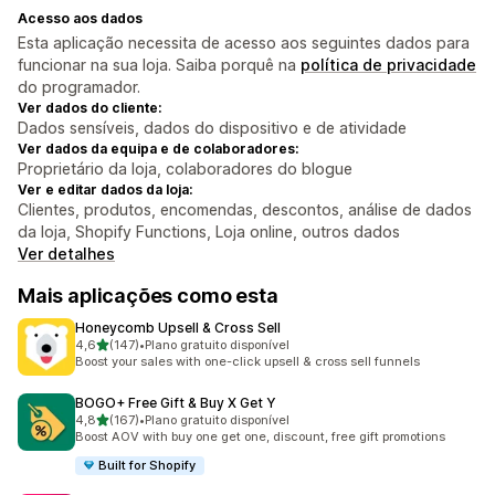
Acesso aos dados
Esta aplicação necessita de acesso aos seguintes dados para
funcionar na sua loja. Saiba porquê na
política de privacidade
do programador.
Ver dados do cliente:
Dados sensíveis, dados do dispositivo e de atividade
Ver dados da equipa e de colaboradores:
Proprietário da loja, colaboradores do blogue
Ver e editar dados da loja:
Clientes, produtos, encomendas, descontos, análise de dados
da loja, Shopify Functions, Loja online, outros dados
Ver detalhes
Mais aplicações como esta
Honeycomb Upsell & Cross Sell
de 5 estrelas
4,6
(147)
•
Plano gratuito disponível
147 total de avaliações
Boost your sales with one-click upsell & cross sell funnels
BOGO+ Free Gift & Buy X Get Y
de 5 estrelas
4,8
(167)
•
Plano gratuito disponível
167 total de avaliações
Boost AOV with buy one get one, discount, free gift promotions
Built for Shopify