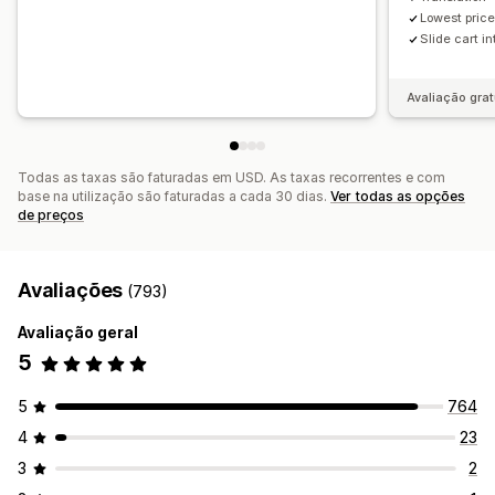
Acumulação de descontos
Automatizações
Lowest price
Canalize o desempenho
Slide cart i
Direcionamento
Geolocalização
Segmentação
Etiquetagem
Rastreio
Relatórios
Análise de dados
Avaliação grat
Testes A/B
Todas as taxas são faturadas em USD. As taxas recorrentes e com
base na utilização são faturadas a cada 30 dias.
Ver todas as opções
de preços
Avaliações
(793)
Avaliação geral
5
5
764
4
23
3
2