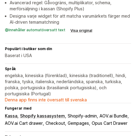
Avancerad regel: Gåvogräns, multiplikator, schema,
merförsäljning i kassan (Shopify Plus)
Designa varje widget för att matcha varumärkets färger med
AI-driven temamatchning
Innehåller automatöversatt text
Visa original
Populärt i butiker som din
Baserat i USA
Språk
engelska, kinesiska (förenklad), kinesiska (traditionell), hindi,
franska, tyska, italienska, nederländska, spanska, turkiska,
polska, portugisiska (brasiliansk portugisiska), och
portugisiska (Portugal)
Denna app finns inte översatt till svenska
Fungerar med
Kassa
Shopify kassasystem
Shopify-admin
AOV.ai Bundle
AOV.ai Cart drawer
Checkout
Gempages
Opus Cart Drawer