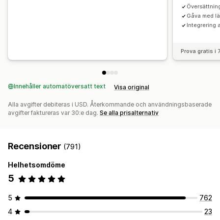
Segmentering
Taggning
Spårning
Rapportering
Översättnin
Analysverktyg
A/B-testning
Gåva med lä
Integrering
Prova gratis i
Innehåller automatöversatt text
Visa original
Alla avgifter debiteras i USD. Återkommande och användningsbaserade
avgifter faktureras var 30:e dag.
Se alla prisalternativ
Recensioner
(791)
Helhetsomdöme
5
5
762
4
23