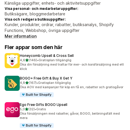
Känsliga uppgifter, enhets- och aktivitetsuppgifter
Visa personal- och medarbetaruppgifter:
Butiksägare, bloggmedarbetare
Visa och redigera butiksuppgifter:
Kunder, produkter, ordrar, rabatter, butiksanalys, Shopify
Functions, Webbshop, övriga uppgifter
Mer information
Fler appar som den här
Honeycomb Upsell & Cross Sell
av 5 stjärnor
4,6
(146)
•
Gratisplan tillgänglig
146 recensioner totalt
Öka din försäljning med trattar för mer- och korsförsäljning med ett
klick
BOGO+ Free Gift & Buy X Get Y
av 5 stjärnor
4,8
(167)
•
Gratisplan tillgänglig
167 recensioner totalt
Öka AOV med kampanjer för köp en få en, rabatter och gratisgåvor
Built for Shopify
Ego Free Gifts BOGO Upsell
av 5 stjärnor
5,0
(32)
•
Gratis
32 recensioner totalt
Öka försäljningen med rabatter, gåvor, BOGO, belöningsfält med
mera
Built for Shopify