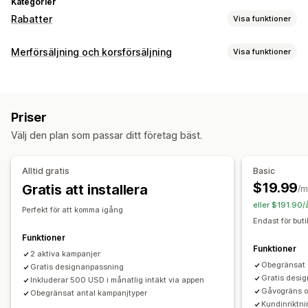
Kategorier
Rabatter
Visa funktioner
Rabattyper
Merförsäljning och korsförsäljning
Visa funktioner
Rabattkoder
Kuponger
Köp två, betala för en
Fasta priser
Anpassning
Volymrabatter
Rabattbelopp
Procentuella rabatter
Merförsäljning i varukorg
Merförsäljning i kassa
Massrabatter
Fri frakt
Fraktkostnader
Priser
Merförsäljning på produktsidan
Progressfält
Rabatter på hela varukorgen
Rabatter i kassan
Gåvor
Välj den plan som passar ditt företag bäst.
Varukorgspanel
Popup-fönster
Anpassad CSS
Belöningar
Produktpaket
Tidsbegränsade erbjudanden
Flera valutor
Flera språk
Anpassade regler
Nedräkningstimer
Merförsäljningsrabatter
Alltid gratis
Basic
Korsförsäljningsrabatter
Popup-fönster
Banners
Erbjudanden och rekommendationer
$19.99
Gratis att installera
/m
Anpassade rabatter
Leveransförsäkring
Gratis gåvor
Fri frakt
Produkttillägg
eller $191.90/
Perfekt för att komma igång
Paket
Volymrabatter
Differentierade rabatter
Rabatthantering
Endast för but
AI-rekommendationer
Prioriterad hantering
Redigeringsverktyg
Mallar
Massredigering
Anpassad kod
Funktioner
Funktioner
Valutakonvertering
2 aktiva kampanjer
Lokalisering
Kampanjer
Analysverktyg
Obegränsat 
Gratis designanpassning
Utlösare och regler
Kombinerade rabatter
A/B-testning
Konverteringsgrad
Förslag för optimisering
Gratis desi
Inkluderar 500 USD i månatlig intäkt via appen
Automatiseringar
Målinriktning
Geolokalisering
Gåvogräns oc
Obegränsat antal kampanjtyper
Trattens prestanda
Kundinriktni