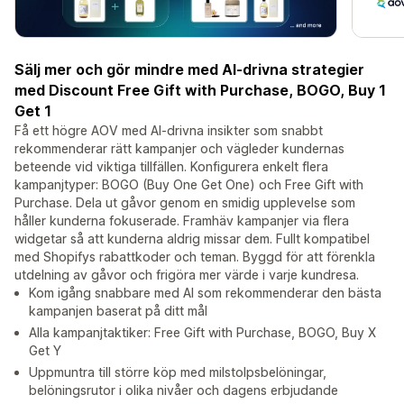
Sälj mer och gör mindre med AI-drivna strategier
med Discount Free Gift with Purchase, BOGO, Buy 1
Get 1
Få ett högre AOV med AI-drivna insikter som snabbt
rekommenderar rätt kampanjer och vägleder kundernas
beteende vid viktiga tillfällen. Konfigurera enkelt flera
kampanjtyper: BOGO (Buy One Get One) och Free Gift with
Purchase. Dela ut gåvor genom en smidig upplevelse som
håller kunderna fokuserade. Framhäv kampanjer via flera
widgetar så att kunderna aldrig missar dem. Fullt kompatibel
med Shopifys rabattkoder och teman. Byggd för att förenkla
utdelning av gåvor och frigöra mer värde i varje kundresa.
Kom igång snabbare med AI som rekommenderar den bästa
kampanjen baserat på ditt mål
Alla kampanjtaktiker: Free Gift with Purchase, BOGO, Buy X
Get Y
Uppmuntra till större köp med milstolpsbelöningar,
belöningsrutor i olika nivåer och dagens erbjudande