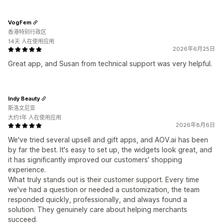
VogFem
香港特别行政区
14天 人在使用应用
2026年6月25日
Great app, and Susan from technical support was very helpful.
Indy Beauty
斯洛文尼亚
大约1年 人在使用应用
2026年8月6日
We've tried several upsell and gift apps, and AOV.ai has been
by far the best. It's easy to set up, the widgets look great, and
it has significantly improved our customers' shopping
experience.
What truly stands out is their customer support. Every time
we've had a question or needed a customization, the team
responded quickly, professionally, and always found a
solution. They genuinely care about helping merchants
succeed.