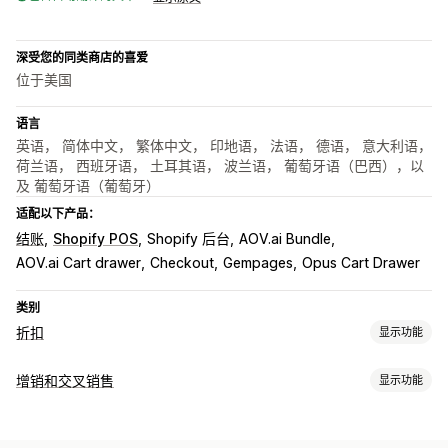
深受您的同类商店的喜爱
位于美国
语言
英语， 简体中文， 繁体中文， 印地语， 法语， 德语， 意大利语，
荷兰语， 西班牙语， 土耳其语， 波兰语， 葡萄牙语（巴西），以
及 葡萄牙语（葡萄牙）
适配以下产品：
结账
Shopify POS
Shopify 后台
AOV.ai Bundle
AOV.ai Cart drawer
Checkout
Gempages
Opus Cart Drawer
类别
折扣
显示功能
折扣类型
增销和交叉销售
显示功能
折扣码
优惠券
买一送一
固定定价
批量折扣
固定折扣
自定义
百分比折扣
批量折扣
免运费
运费
购物车折扣
结账折扣
礼品