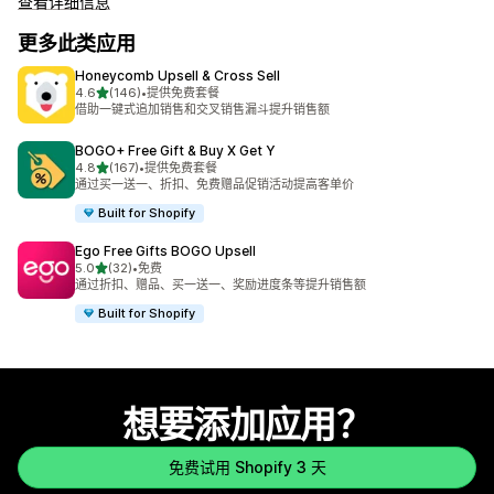
查看详细信息
更多此类应用
Honeycomb Upsell & Cross Sell
星（满分 5 星）
4.6
(146)
•
提供免费套餐
总共 146 条评论
借助一键式追加销售和交叉销售漏斗提升销售额
BOGO+ Free Gift & Buy X Get Y
星（满分 5 星）
4.8
(167)
•
提供免费套餐
总共 167 条评论
通过买一送一、折扣、免费赠品促销活动提高客单价
Built for Shopify
Ego Free Gifts BOGO Upsell
星（满分 5 星）
5.0
(32)
•
免费
总共 32 条评论
通过折扣、赠品、买一送一、奖励进度条等提升销售额
Built for Shopify
想要添加应用？
免费试用 Shopify 3 天