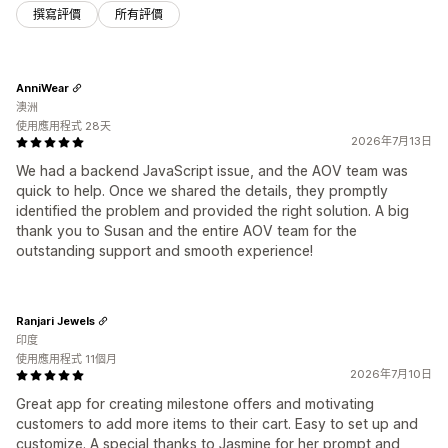
撰寫評價
所有評價
AnniWear
澳洲
使用應用程式 28天
2026年7月13日
We had a backend JavaScript issue, and the AOV team was
quick to help. Once we shared the details, they promptly
identified the problem and provided the right solution. A big
thank you to Susan and the entire AOV team for the
outstanding support and smooth experience!
Ranjari Jewels
印度
使用應用程式 11個月
2026年7月10日
Great app for creating milestone offers and motivating
customers to add more items to their cart. Easy to set up and
customize. A special thanks to Jasmine for her prompt and