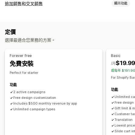
折扣類型
追加銷售和交叉銷售
顯示功能
折扣代碼
優惠券
買一送一
固定定價
大量購買折扣
固定折扣
自訂
百分比折扣
大量折扣
免運費
運費費率
購物車折扣
結帳折扣
購物車追加銷售
結帳頁面追加銷售
產品頁面追加銷售
進度列
禮品
獎勵
商品搭售
限時優惠
倒數計時器
追加銷售折扣
定價
購物車
彈出式視窗
自訂 CSS
多種幣別
多國語言
自訂規則
交叉銷售折扣
彈出式視窗
橫幅
自訂折扣
選擇最適合您業務的方案。
銷售內容和建議
管理折扣
運送保障服務
免費贈品
免運費
商品附加元件
套裝組合
編輯工具
範本
大量編輯
自訂代碼
幣別轉換
本地化
行銷活動
Forever free
Basic
大量購買折扣
分層折扣
AI 推薦功能
優先處理
觸發條件與規則
折扣合併
自動化
目標設定
地理位置
分群
$19.9
免費安裝
/月
標記
追蹤
報告
分析
A/B 測試
或每年 $191.
分析
Perfect for starter
For Shopify Ba
A/B 測試
轉換率
最佳化建議
漏斗成效
功能
功能
2 active campaigns
Unlimited c
Free design customization
Free design
Includes $500 monthly revenue by app
Gift limit & m
Unlimited campaign types
Customer tar
Translation
Lowest price
Slide cart i