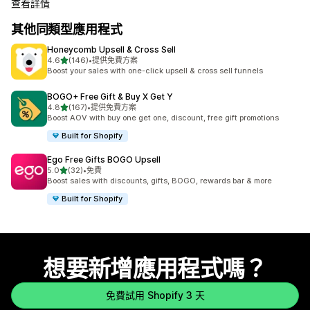
查看詳情
其他同類型應用程式
Honeycomb Upsell & Cross Sell
滿分 5 顆星
4.6
(146)
•
提供免費方案
共有 146 則評價
Boost your sales with one-click upsell & cross sell funnels
BOGO+ Free Gift & Buy X Get Y
滿分 5 顆星
4.8
(167)
•
提供免費方案
共有 167 則評價
Boost AOV with buy one get one, discount, free gift promotions
Built for Shopify
Ego Free Gifts BOGO Upsell
滿分 5 顆星
5.0
(32)
•
免費
共有 32 則評價
Boost sales with discounts, gifts, BOGO, rewards bar & more
Built for Shopify
想要新增應用程式嗎？
免費試用 Shopify 3 天