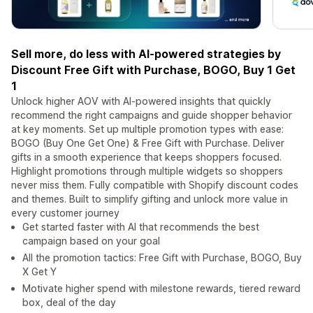
Sell more, do less with AI-powered strategies by
Discount Free Gift with Purchase, BOGO, Buy 1 Get
1
Unlock higher AOV with AI-powered insights that quickly
recommend the right campaigns and guide shopper behavior
at key moments. Set up multiple promotion types with ease:
BOGO (Buy One Get One) & Free Gift with Purchase. Deliver
gifts in a smooth experience that keeps shoppers focused.
Highlight promotions through multiple widgets so shoppers
never miss them. Fully compatible with Shopify discount codes
and themes. Built to simplify gifting and unlock more value in
every customer journey
Get started faster with AI that recommends the best
campaign based on your goal
All the promotion tactics: Free Gift with Purchase, BOGO, Buy
X Get Y
Motivate higher spend with milestone rewards, tiered reward
box, deal of the day