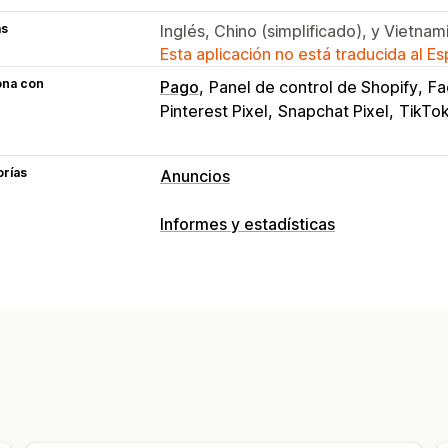
as
Inglés, Chino (simplificado), y Vietnam
Esta aplicación no está traducida al E
ona con
Pago
Panel de control de Shopify
Fa
Pinterest Pixel
Snapchat Pixel
TikTok
orías
Anuncios
Segmentación
Informes y estadísticas
Públicos similares
Públicos personal
Comportamiento de los clientes
Retargeting
Seguimiento de eventos
Gestión de campañas
Marketing y ventas
Redes sociales
Gestión de píxeles
Atribución de marketing
Seguimient
Informes y estadísticas de rendimient
Imágenes e informes
Métricas de interacción
Seguimiento
Panel de control de informes y estadí
Fuente de tráfico