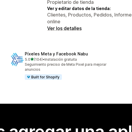
Propietario de tienda
Ver y editar datos de la tienda:
Clientes, Productos, Pedidos, Informes
online
Ver los detalles
Píxeles Meta y Facebook Nabu
de 5 estrellas
5.0
(104)
•
Instalación gratuita
104 reseñas en total
Seguimiento preciso de Meta Pixel para mejorar
anuncios
Built for Shopify
s agregar una apl