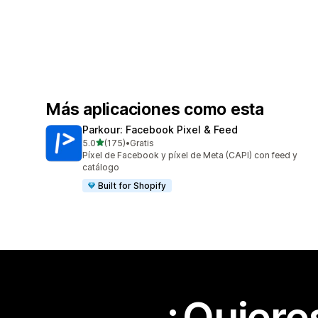
Más aplicaciones como esta
Parkour: Facebook Pixel & Feed
de 5 estrellas
5.0
(175)
•
Gratis
175 reseñas en total
Píxel de Facebook y píxel de Meta (CAPI) con feed y
catálogo
Built for Shopify
¿Quiere