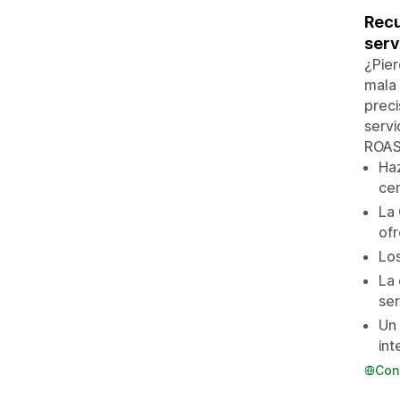
Recu
serv
¿Pier
mala 
preci
servi
ROAS 
Haz
cen
La 
ofr
Los
La 
ser
Un 
int
Con