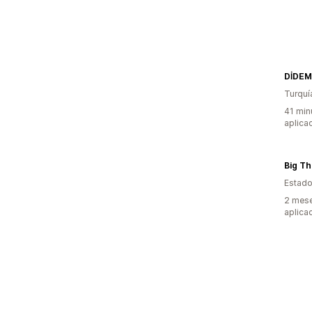
DİDEM
Turquí
41 min
aplica
Big Th
Estado
2 mese
aplica