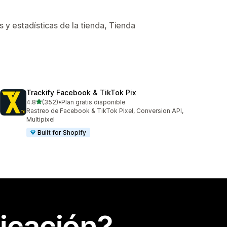
 y estadísticas de la tienda, Tienda
Trackify Facebook & TikTok Pix
de 5 estrellas
4.8
(352)
•
Plan gratis disponible
352 reseñas en total
Rastreo de Facebook & TikTok Pixel, Conversion API,
Multipixel
Built for Shopify
icación?