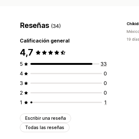
Reseñas
Chíkid
(34)
Méxic
19 día
Calificación general
4,7
5
33
4
0
3
0
2
0
1
1
Escribir una reseña
Todas las reseñas