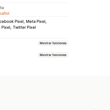
ita
spañol
cebook Pixel
Meta Pixel
 Pixel
Twitter Pixel
Mostrar funciones
Mostrar funciones
izados
Basado en eventos
o de compra
Seguimiento con píxel
o
 de conversión
Paneles de control
sticas