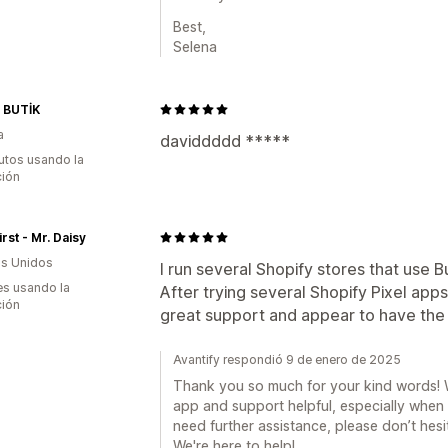
Best,
Selena
 BUTİK
a
daviddddd *****
utos usando la
ción
irst - Mr. Daisy
s Unidos
I run several Shopify stores that use 
s usando la
After trying several Shopify Pixel apps
ción
great support and appear to have the
Avantify respondió 9 de enero de 2025
Thank you so much for your kind words! We
app and support helpful, especially when 
need further assistance, please don’t hesi
We're here to help!