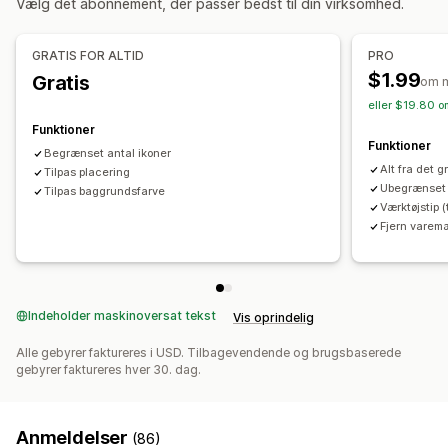
Vælg det abonnement, der passer bedst til din virksomhed.
Dynamisk på mobil
Enhedsspecifik
GRATIS FOR ALTID
PRO
Placering af ikon
$1.99
Gratis
om 
Manuel placering
Automatisk placering
Annonceringslinje
eller $19.80 o
Tilpassede sider
Side med indkøbskurv
Betalingsside
Funktioner
Kollektionssider
Sidefod
Sidehoved
Hero-afsnit
Funktioner
Begrænset antal ikoner
Startside
Landingssider
Produktsider
Søgeside
Alt fra det 
Tilpas placering
Ubegrænset 
Tilpas baggrundsfarve
Værktøjstip 
Fjern varem
Indeholder maskinoversat tekst
Vis oprindelig
Alle gebyrer faktureres i USD. Tilbagevendende og brugsbaserede
gebyrer faktureres hver 30. dag.
Anmeldelser
(86)