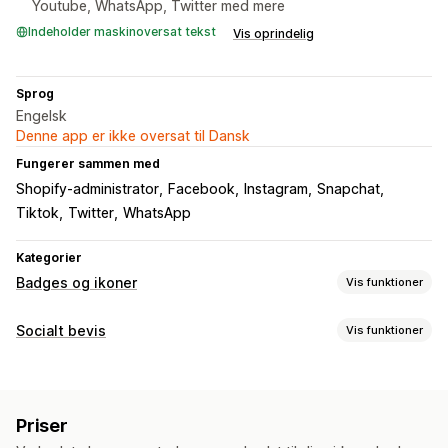
Youtube, WhatsApp, Twitter med mere
Indeholder maskinoversat tekst
Vis oprindelig
Sprog
Engelsk
Denne app er ikke oversat til Dansk
Fungerer sammen med
Shopify-administrator
Facebook
Instagram
Snapchat
Tiktok
Twitter
WhatsApp
Kategorier
Badges og ikoner
Vis funktioner
Ikontyper
Socialt bevis
Vis funktioner
Tilpasset
Sociale medier
Visningsindstillinger
Tilpasning
Links til sociale medier
Animationer
Baggrunde
Kanter
Farver
Tilpasset tekst
Priser
Skrifttyper
Styling
Størrelse
Værktøjstips