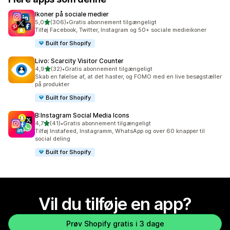
Ikoner på sociale medier
ud af 5 stjerner
5,0
(306)
•
Gratis abonnement tilgængeligt
306 anmeldelser i alt
Tilføj Facebook, Twitter, Instagram og 50+ sociale medieikoner
Built for Shopify
Livo: Scarcity Visitor Counter
ud af 5 stjerner
4,9
(32)
•
Gratis abonnement tilgængeligt
32 anmeldelser i alt
Skab en følelse af, at det haster, og FOMO med en live besøgstæller
på produkter
Built for Shopify
B:Instagram Social Media Icons
ud af 5 stjerner
4,7
(41)
•
Gratis abonnement tilgængeligt
41 anmeldelser i alt
Tilføj Instafeed, Instagramm, WhatsApp og over 60 knapper til
social deling
Built for Shopify
Vil du tilføje en app?
Prøv Shopify gratis i 3 dage