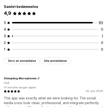
Samlet bedømmelse
4,9
5
85
4
0
3
1
2
0
1
0
Skriv en anmeldelse
Alle anmeldelser
Sheepdog Microphones
USA
41 minutter bruger appen
25. juni 2026
This app was exactly what we were looking for. The social
media icons look clean, professional, and integrate perfectly