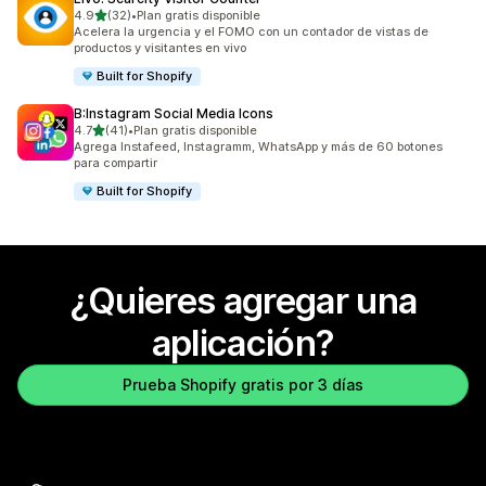
de 5 estrellas
4.9
(32)
•
Plan gratis disponible
32 reseñas en total
Acelera la urgencia y el FOMO con un contador de vistas de
productos y visitantes en vivo
Built for Shopify
B:Instagram Social Media Icons
de 5 estrellas
4.7
(41)
•
Plan gratis disponible
41 reseñas en total
Agrega Instafeed, Instagramm, WhatsApp y más de 60 botones
para compartir
Built for Shopify
¿Quieres agregar una
aplicación?
Prueba Shopify gratis por 3 días