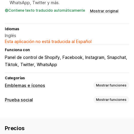
WhatsApp, Twitter y más.
Contiene texto traducido automáticamente
Mostrar original
Idiomas
Inglés
Esta aplicación no está traducida al Español
Funciona con
Panel de control de Shopify
Facebook
Instagram
Snapchat
Tiktok
Twitter
WhatsApp
Categorías
Emblemas e íconos
Mostrar funciones
Tipos de íconos
Prueba social
Mostrar funciones
Personalizado
Redes sociales
Opciones de muestra
Personalización
Enlaces de redes sociales
Animaciones
Fondos
Bordes
Colores
Precios
Texto personalizado
Fuentes
Estilo
Tamaño