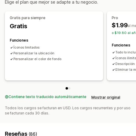
Elige el plan que mejor se adapte a tu negocio.
Información sobre herramientas
Adaptación a dispositivos móviles
Gratis para siempre
Pro
Específico para cada dispositivo
$1.99
Gratis
al m
o $19.80 al añ
Posición del ícono
Funciones
Posición manual
Posicionamiento automático
Funciones
Íconos limitados
Barra de anuncios
Páginas personalizadas
Todo lo inclu
Personalizar la ubicación
Página del carrito
Página de pago
Páginas de colecciones
Íconos ilimi
Personalizar el color de fondo
Descripción 
Pie de página
Encabezado
Sección principal
Eliminar la 
Página de inicio
Páginas de destino
Páginas de producto
Buscar página
Contiene texto traducido automáticamente
Mostrar original
Todos los cargos se facturan en USD. Los cargos recurrentes y por uso
se facturan cada 30 días.
Reseñas
(86)