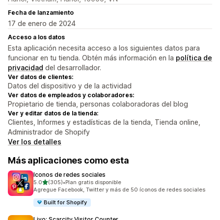
Fecha de lanzamiento
17 de enero de 2024
Acceso a los datos
Esta aplicación necesita acceso a los siguientes datos para
funcionar en tu tienda. Obtén más información en la
política de
privacidad
del desarrollador.
Ver datos de clientes:
Datos del dispositivo y de la actividad
Ver datos de empleados y colaboradores:
Propietario de tienda, personas colaboradoras del blog
Ver y editar datos de la tienda:
Clientes, Informes y estadísticas de la tienda, Tienda online,
Administrador de Shopify
Ver los detalles
Más aplicaciones como esta
Iconos de redes sociales
de 5 estrellas
5.0
(305)
•
Plan gratis disponible
305 reseñas en total
Agregue Facebook, Twitter y más de 50 íconos de redes sociales
Built for Shopify
Livo: Scarcity Visitor Counter