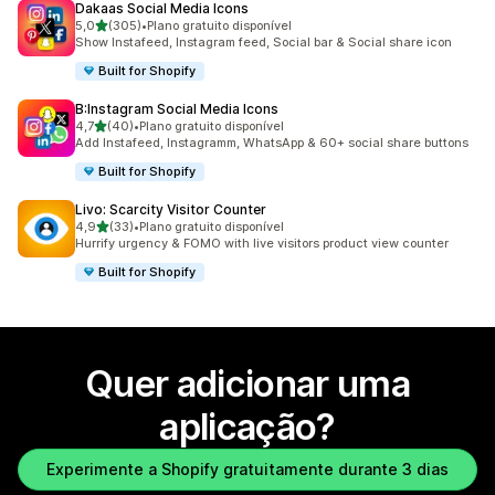
Dakaas Social Media Icons
de 5 estrelas
5,0
(305)
•
Plano gratuito disponível
305 total de avaliações
Show Instafeed, Instagram feed, Social bar & Social share icon
Built for Shopify
B:Instagram Social Media Icons
de 5 estrelas
4,7
(40)
•
Plano gratuito disponível
40 total de avaliações
Add Instafeed, Instagramm, WhatsApp & 60+ social share buttons
Built for Shopify
Livo: Scarcity Visitor Counter
de 5 estrelas
4,9
(33)
•
Plano gratuito disponível
33 total de avaliações
Hurrify urgency & FOMO with live visitors product view counter
Built for Shopify
Quer adicionar uma
aplicação?
Experimente a Shopify gratuitamente durante 3 dias