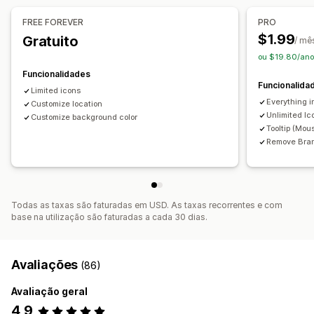
Específico do dispositivo
FREE FOREVER
PRO
$1.99
Gratuito
/ mê
Posição do ícone
ou $19.80/ano
Posição manual
Posição automática
Barra de anúncios
Funcionalidades
Páginas personalizadas
Página do carrinho
Funcionalida
Limited icons
Página de finalização da compra
Página de coleções
Everything i
Customize location
Rodapé
Cabeçalho
Secção inicial
Página inicial
Unlimited Ic
Customize background color
Tooltip (Mou
Páginas de destino
Páginas de produtos
Remove Bra
Página de pesquisa
Todas as taxas são faturadas em USD. As taxas recorrentes e com
base na utilização são faturadas a cada 30 dias.
Avaliações
(86)
Avaliação geral
4,9