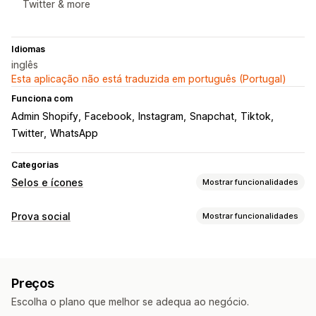
Twitter & more
Idiomas
inglês
Esta aplicação não está traduzida em português (Portugal)
Funciona com
Admin Shopify
Facebook
Instagram
Snapchat
Tiktok
Twitter
WhatsApp
Categorias
Selos e ícones
Mostrar funcionalidades
Tipos de ícones
Prova social
Mostrar funcionalidades
Personalizado
Redes sociais
Opções de apresentação
Personalização
Ligações sociais
Animações
Fundos
Margens
Cores
Texto personalizado
Preços
Tipos de letra
Estilo
Tamanho
Escolha o plano que melhor se adequa ao negócio.
Sugestões de ferramentas
Reatividade móvel