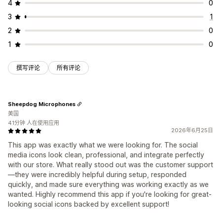
4
0
3
1
2
0
1
0
撰写评论
所有评论
Sheepdog Microphones
美国
41分钟 人在使用应用
2026年6月25日
This app was exactly what we were looking for. The social
media icons look clean, professional, and integrate perfectly
with our store. What really stood out was the customer support
—they were incredibly helpful during setup, responded
quickly, and made sure everything was working exactly as we
wanted. Highly recommend this app if you're looking for great-
looking social icons backed by excellent support!