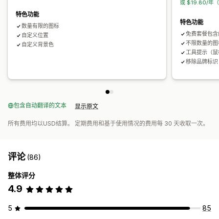
或 $19.80/年
搜索页面
特色功能
特色功能
数量有限的图标
免费套餐包含
自定义位置
不限数量的图
自定义背景色
工具提示（鼠
移除品牌标识
包含自动翻译的文本
显示原文
所有费用均以USD结算。 定期费用和基于使用情况的费用每 30 天收取一次。
评论
(86)
整体评分
4.9
5
85