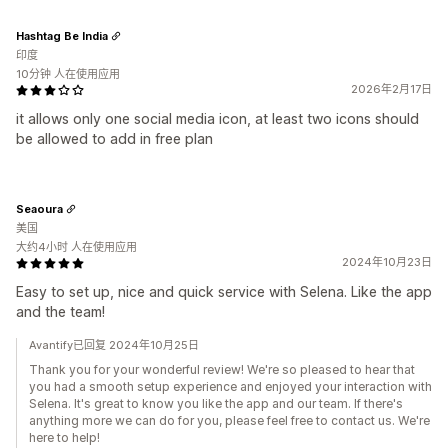
Hashtag Be India
印度
10分钟 人在使用应用
2026年2月17日
it allows only one social media icon, at least two icons should
be allowed to add in free plan
Seaoura
美国
大约4小时 人在使用应用
2024年10月23日
Easy to set up, nice and quick service with Selena. Like the app
and the team!
Avantify已回复 2024年10月25日
Thank you for your wonderful review! We're so pleased to hear that
you had a smooth setup experience and enjoyed your interaction with
Selena. It's great to know you like the app and our team. If there's
anything more we can do for you, please feel free to contact us. We're
here to help!