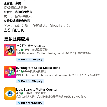
查看客户数据:
设备和活动数据
查看员工和协作者数据:
店主、 博客撰稿人
查看和编辑商店数据:
客户、 商店分析、 在线商店、 Shopify 后台
查看详细信息
更多此类应用
社交栏：社交媒体图标
星（满分 5 星）
5.0
(305)
•
提供免费套餐
总共 305 条评论
添加 Facebook、Twitter、Instagram 和 50 多个社交媒体图标
Built for Shopify
B:Instagram Social Media Icons
星（满分 5 星）
4.7
(40)
•
提供免费套餐
总共 40 条评论
添加 Instafeed、Instagramm、WhatsApp 以及 60 多个社交分享按钮
Built for Shopify
Livo: Scarcity Visitor Counter
星（满分 5 星）
4.9
(33)
•
提供免费套餐
总共 33 条评论
借助实时访客的产品浏览量计数器营造紧迫感和 FOMO 效应
Built for Shopify