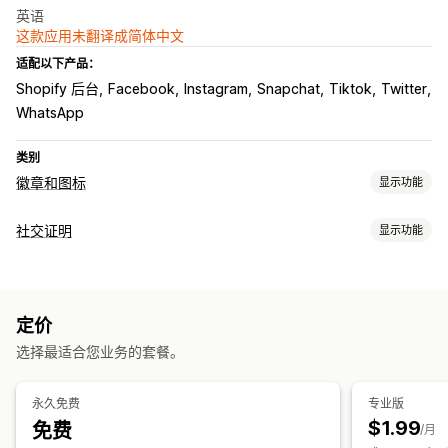
英语
这款应用未翻译成简体中文
适配以下产品：
Shopify 后台
Facebook
Instagram
Snapchat
Tiktok
Twitter
WhatsApp
类别
徽章和图标
显示功能
图标类型
社交证明
显示功能
自定义
社交媒体
展示选项
自定义
社交链接
动画
背景
边框
颜色
自定义文本
字体
样式
尺寸
工具提示
定价
自动适应移动设备
特定设备
选择最适合您业务的套餐。
图标位置
永久免费
专业版
手动定位
自动定位
公告栏
自定义页面
购物车页面
结账页面
$1.99
免费
/月
产品系列页面
页脚
标头
主图分区
主页
登陆页面
产品页面