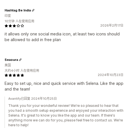
Hashtag Be India
印度
10分钟 人在使用应用
2026年2月17日
it allows only one social media icon, at least two icons should
be allowed to add in free plan
Seaoura
美国
大约4小时 人在使用应用
2024年10月23日
Easy to set up, nice and quick service with Selena. Like the app
and the team!
Avantify已回复 2024年10月25日
Thank you for your wonderful review! We're so pleased to hear that
you had a smooth setup experience and enjoyed your interaction with
Selena. It's great to know you like the app and our team. If there's
anything more we can do for you, please feel free to contact us. We're
here to help!