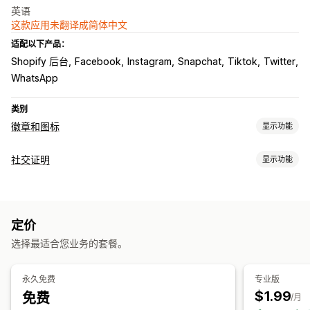
英语
这款应用未翻译成简体中文
适配以下产品：
Shopify 后台
Facebook
Instagram
Snapchat
Tiktok
Twitter
WhatsApp
类别
徽章和图标
显示功能
图标类型
社交证明
显示功能
自定义
社交媒体
展示选项
自定义
社交链接
动画
背景
边框
颜色
自定义文本
字体
样式
尺寸
工具提示
定价
自动适应移动设备
特定设备
选择最适合您业务的套餐。
图标位置
永久免费
专业版
手动定位
自动定位
公告栏
自定义页面
购物车页面
结账页面
$1.99
免费
/月
产品系列页面
页脚
标头
主图分区
主页
登陆页面
产品页面