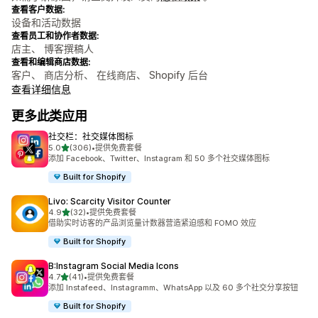
查看客户数据:
设备和活动数据
查看员工和协作者数据:
店主、 博客撰稿人
查看和编辑商店数据:
客户、 商店分析、 在线商店、 Shopify 后台
查看详细信息
更多此类应用
社交栏：社交媒体图标
星（满分 5 星）
5.0
(306)
•
提供免费套餐
总共 306 条评论
添加 Facebook、Twitter、Instagram 和 50 多个社交媒体图标
Built for Shopify
Livo: Scarcity Visitor Counter
星（满分 5 星）
4.9
(32)
•
提供免费套餐
总共 32 条评论
借助实时访客的产品浏览量计数器营造紧迫感和 FOMO 效应
Built for Shopify
B:Instagram Social Media Icons
星（满分 5 星）
4.7
(41)
•
提供免费套餐
总共 41 条评论
添加 Instafeed、Instagramm、WhatsApp 以及 60 多个社交分享按钮
Built for Shopify