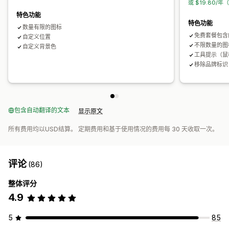
或 $19.80/年
搜索页面
特色功能
特色功能
数量有限的图标
免费套餐包含
自定义位置
不限数量的图
自定义背景色
工具提示（鼠
移除品牌标识
包含自动翻译的文本
显示原文
所有费用均以USD结算。 定期费用和基于使用情况的费用每 30 天收取一次。
评论
(86)
整体评分
4.9
5
85