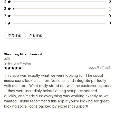
4
0
3
1
2
0
1
0
撰写评论
所有评论
Sheepdog Microphones
美国
41分钟 人在使用应用
2026年6月25日
This app was exactly what we were looking for. The social
media icons look clean, professional, and integrate perfectly
with our store. What really stood out was the customer support
—they were incredibly helpful during setup, responded
quickly, and made sure everything was working exactly as we
wanted. Highly recommend this app if you're looking for great-
looking social icons backed by excellent support!