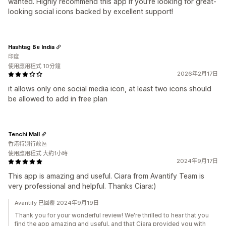
wanted. Highly recommend this app if you're looking for great-
looking social icons backed by excellent support!
Hashtag Be India
印度
使用應用程式 10分鐘
2026年2月17日
it allows only one social media icon, at least two icons should
be allowed to add in free plan
Tenchi Mall
香港特別行政區
使用應用程式 大約1小時
2024年9月17日
This app is amazing and useful. Ciara from Avantify Team is
very professional and helpful. Thanks Ciara:)
Avantify 已回覆 2024年9月19日
Thank you for your wonderful review! We're thrilled to hear that you
find the app amazing and useful, and that Ciara provided you with