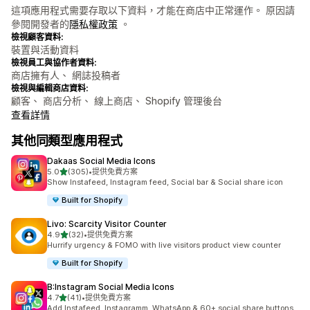
這項應用程式需要存取以下資料，才能在商店中正常運作。 原因請
參閱開發者的
隱私權政策
。
檢視顧客資料:
裝置與活動資料
檢視員工與協作者資料:
商店擁有人、 網誌投稿者
檢視與編輯商店資料:
顧客、 商店分析、 線上商店、 Shopify 管理後台
查看詳情
其他同類型應用程式
Dakaas Social Media Icons
滿分 5 顆星
5.0
(305)
•
提供免費方案
共有 305 則評價
Show Instafeed, Instagram feed, Social bar & Social share icon
Built for Shopify
Livo: Scarcity Visitor Counter
滿分 5 顆星
4.9
(32)
•
提供免費方案
共有 32 則評價
Hurrify urgency & FOMO with live visitors product view counter
Built for Shopify
B:Instagram Social Media Icons
滿分 5 顆星
4.7
(41)
•
提供免費方案
共有 41 則評價
Add Instafeed, Instagramm, WhatsApp & 60+ social share buttons