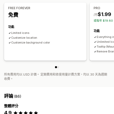
圖示位置
FREE FOREVER
PRO
手動排列
自動排列
公告列
自訂頁面
購物車頁面
結帳頁面
$1.99
免費
/月
商品系列頁面
頁尾
頁首
主頁區段
首頁
登陸頁面
產品頁面
或每年 $19.8
搜尋頁面
功能
功能
Limited icons
Everything i
Customize location
Unlimited Ic
Customize background color
Tooltip (Mou
Remove Bra
所有費用均以 USD 計價。 定期費用和依使用量計費方案，均以 30 天為週期
收費。
評論
(86)
整體評分
4.9