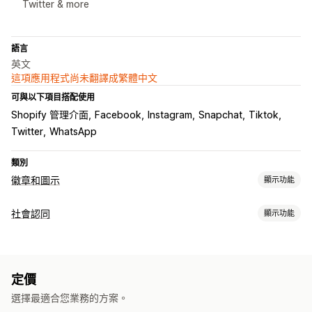
Twitter & more
語言
英文
這項應用程式尚未翻譯成繁體中文
可與以下項目搭配使用
Shopify 管理介面
Facebook
Instagram
Snapchat
Tiktok
Twitter
WhatsApp
類別
徽章和圖示
顯示功能
圖示類型
社會認同
顯示功能
自訂
社群媒體
顯示選項
自訂
社群媒體連結
動畫
背景
邊界
顏色
自訂文字
字型
樣式
尺寸
工具提示
定價
行動裝置回應式設計
配合特定裝置
選擇最適合您業務的方案。