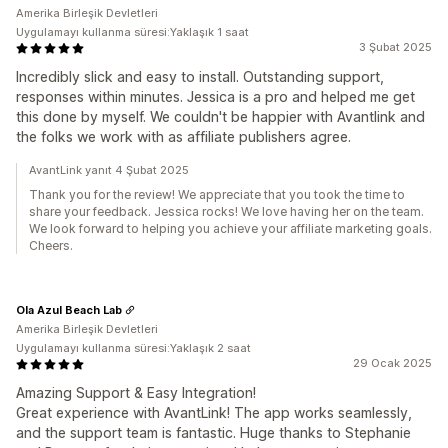
Amerika Birleşik Devletleri
Uygulamayı kullanma süresi:Yaklaşık 1 saat
3 Şubat 2025
Incredibly slick and easy to install. Outstanding support,
responses within minutes. Jessica is a pro and helped me get
this done by myself. We couldn't be happier with Avantlink and
the folks we work with as affiliate publishers agree.
AvantLink yanıt 4 Şubat 2025
Thank you for the review! We appreciate that you took the time to
share your feedback. Jessica rocks! We love having her on the team.
We look forward to helping you achieve your affiliate marketing goals.
Cheers.
Ola Azul Beach Lab
Amerika Birleşik Devletleri
Uygulamayı kullanma süresi:Yaklaşık 2 saat
29 Ocak 2025
Amazing Support & Easy Integration!
Great experience with AvantLink! The app works seamlessly,
and the support team is fantastic. Huge thanks to Stephanie