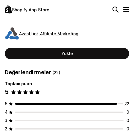
Shopify App Store
AvantLink Affiliate Marketing
Yükle
Değerlendirmeler
(22)
Toplam puan
5
5
22
4
0
3
0
2
0