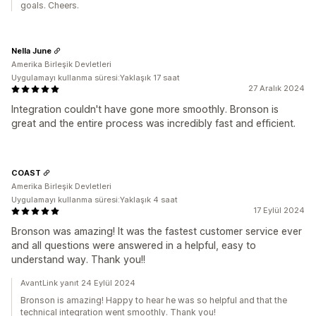
goals. Cheers.
Nella June
Amerika Birleşik Devletleri
Uygulamayı kullanma süresi:Yaklaşık 17 saat
27 Aralık 2024
Integration couldn't have gone more smoothly. Bronson is
great and the entire process was incredibly fast and efficient.
COAST
Amerika Birleşik Devletleri
Uygulamayı kullanma süresi:Yaklaşık 4 saat
17 Eylül 2024
Bronson was amazing! It was the fastest customer service ever
and all questions were answered in a helpful, easy to
understand way. Thank you!!
AvantLink yanıt 24 Eylül 2024
Bronson is amazing! Happy to hear he was so helpful and that the
technical integration went smoothly. Thank you!