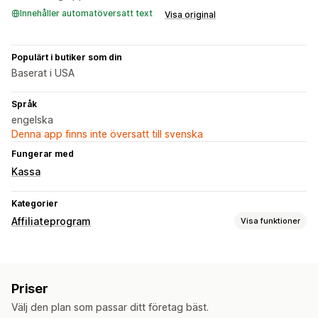
Innehåller automatöversatt text
Visa original
Populärt i butiker som din
Baserat i USA
Språk
engelska
Denna app finns inte översatt till svenska
Fungerar med
Kassa
Kategorier
Affiliateprogram
Visa funktioner
Provisionsalternativ
Automatiserade regler
Spårning
Anpassad provision
Priser
Prestandabonusar
Produktprovision
Välj den plan som passar ditt företag bäst.
Kvantitetsbaserade fördelar