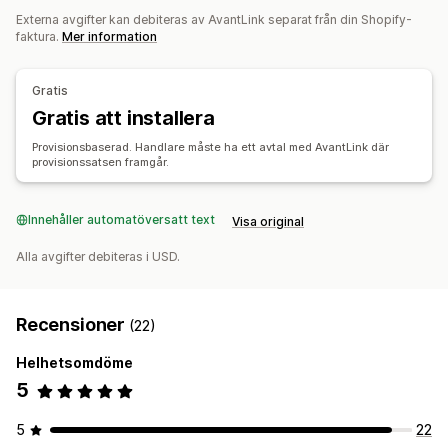
Externa avgifter kan debiteras av AvantLink separat från din Shopify-
Hänvisningshantering
faktura.
Mer information
Affiliatelänkar
Analysverktyg
Automatisk spårning
Bulklänkgenerering
Rabatter
Spårning på flera nivåer
Gratis
Produktspårning
Spårning i realtid
Gratis att installera
Affiliate-upplevelse
Provisionsbaserad. Handlare måste ha ett avtal med AvantLink där
provisionssatsen framgår.
Anpassade instrumentpaneler
Varumärkesportal
Anpassade länkar och rabatter
Anpassad domän
Innehåller automatöversatt text
Visa original
Betalningar
Skatteformulär
ACH-betalningar
Banköverföringar
Alla avgifter debiteras i USD.
Automatiska betalningar
Flera valutor
PayPal
Recensioner
(22)
Helhetsomdöme
5
5
22