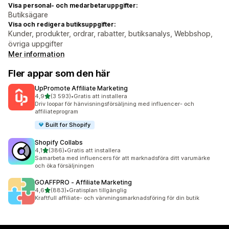
Visa personal- och medarbetaruppgifter:
Butiksägare
Visa och redigera butiksuppgifter:
Kunder, produkter, ordrar, rabatter, butiksanalys, Webbshop,
övriga uppgifter
Mer information
Fler appar som den här
UpPromote Affiliate Marketing
av 5 stjärnor
4,9
(3 593)
•
Gratis att installera
3593 recensioner totalt
Driv loopar för hänvisningsförsäljning med influencer- och
affiliateprogram
Built for Shopify
Shopify Collabs
av 5 stjärnor
4,1
(386)
•
Gratis att installera
386 recensioner totalt
Samarbeta med influencers för att marknadsföra ditt varumärke
och öka försäljningen
GOAFFPRO ‑ Affiliate Marketing
av 5 stjärnor
4,6
(883)
•
Gratisplan tillgänglig
883 recensioner totalt
Kraftfull affiliate- och värvningsmarknadsföring för din butik