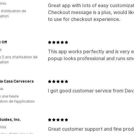
Unis
Great app with lots of easy customizat
 d’utilisation de
Checkout message is a plus, would li
cation
to use for checkout experience.
t Off
a
This app works perfectly and is very e
 2 ans d’utilisation de
popup looks professional and runs smo
cation
ria Casa Cervecera
ue
I got good customer service from Dev, 
n une heure
sation de l’application
 Guides, Inc.
Unis
Great customer support and fine prod