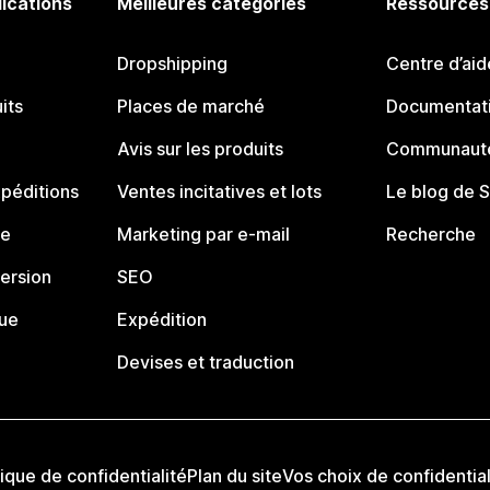
lications
Meilleures catégories
Ressources
Dropshipping
Centre d’aid
its
Places de marché
Documentati
Avis sur les produits
Communauté
péditions
Ventes incitatives et lots
Le blog de 
ue
Marketing par e-mail
Recherche
ersion
SEO
que
Expédition
Devises et traduction
tique de confidentialité
Plan du site
Vos choix de confidential