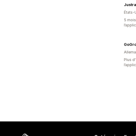
Justra
États-
5 mois 
l’appli
GoGr
Allem
Plus d'
l’appli