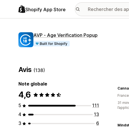
Shopify App Store
AVP ‑ Age Verification Popup
Built for Shopify
Avis
(138)
Note globale
Canna
4,6
France
31 minu
5
111
l’appli
4
13
3
6
Mindst