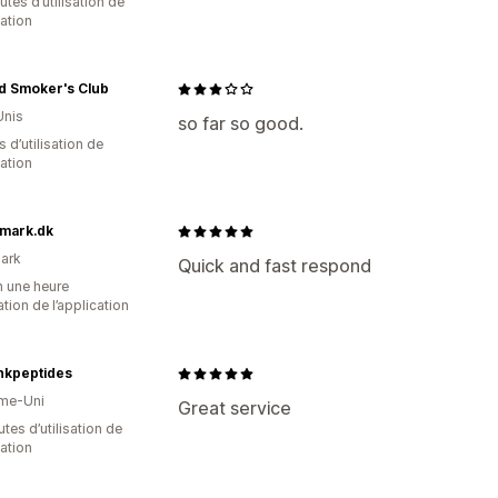
tes d’utilisation de
cation
d Smoker's Club
Unis
so far so good.
s d’utilisation de
cation
mark.dk
ark
Quick and fast respond
n une heure
sation de l’application
nkpeptides
me-Uni
Great service
tes d’utilisation de
cation