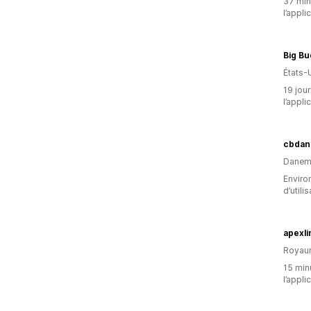
37 minu
l’appli
Big Bu
États-
19 jour
l’appli
cbdan
Danem
Enviro
d’utili
apexli
Royau
15 minu
l’appli