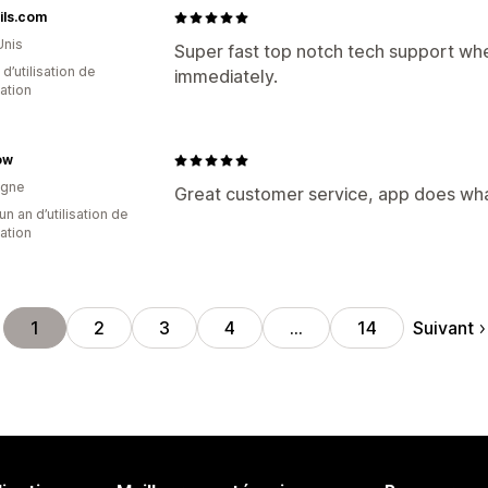
ils.com
Unis
Super fast top notch tech support whe
d’utilisation de
immediately.
cation
ow
agne
Great customer service, app does what
un an d’utilisation de
cation
Suivant
1
2
3
4
…
14