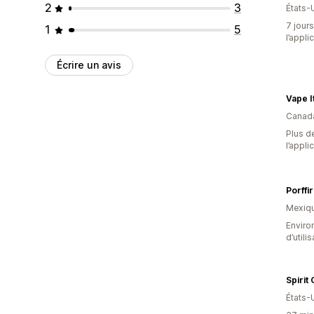
2
3
États-
7 jours
1
5
l’appli
Écrire un avis
Vape I
Canad
Plus de
l’appli
Porffi
Mexiq
Enviro
d’utili
Spirit
États-