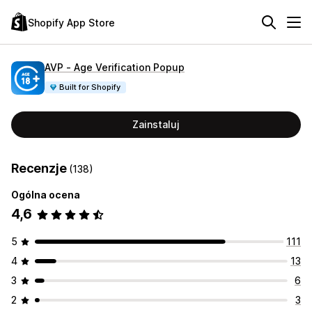
Shopify App Store
AVP ‑ Age Verification Popup
Built for Shopify
Zainstaluj
Recenzje
(138)
Ogólna ocena
4,6
5
111
4
13
3
6
2
3