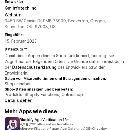
Entwickler
Gm infotech inc
Website
9450 SW Gemini Dr PMB 75909, Beaverton, Oregon,
Beaverton, OR, 97008, US
Eingeführt
15. Februar 2023
Datenzugriff
Damit diese App in deinem Shop funktioniert, benötigt sie
Zugriff auf die folgenden Daten. Die Gründe dafür findest du in
der
Datenschutzerklärung
des Entwicklers bzw. der
Entwicklerin.
Daten von Mitarbeiter:innen und Beitragenden einsehen:
Shop-Inhaber
Shop-Daten anzeigen und bearbeiten:
Produkte, Shopify Functions, Onlineshop
Details sehen
Mehr Apps wie diese
Blockify Age Verification 18+
von 5 Sternen
4,9
(298)
•
Kostenlose Installation
298 Rezensionen insgesamt
Altersverifikations-Popup, Age Gate und AGB-Checkbox