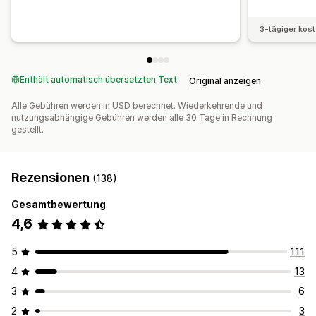
3-tägiger kos
Enthält automatisch übersetzten Text
Original anzeigen
Alle Gebühren werden in USD berechnet. Wiederkehrende und
nutzungsabhängige Gebühren werden alle 30 Tage in Rechnung
gestellt.
Rezensionen
(138)
Gesamtbewertung
4,6
5
111
4
13
3
6
2
3