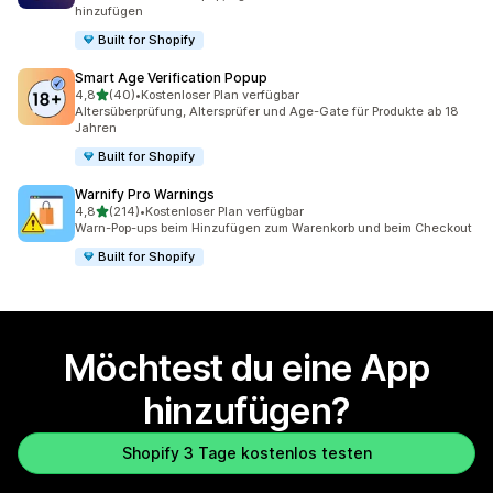
hinzufügen
Built for Shopify
Smart Age Verification Popup
von 5 Sternen
4,8
(40)
•
Kostenloser Plan verfügbar
40 Rezensionen insgesamt
Altersüberprüfung, Altersprüfer und Age-Gate für Produkte ab 18
Jahren
Built for Shopify
Warnify Pro Warnings
von 5 Sternen
4,8
(214)
•
Kostenloser Plan verfügbar
214 Rezensionen insgesamt
Warn-Pop-ups beim Hinzufügen zum Warenkorb und beim Checkout
Built for Shopify
Möchtest du eine App
hinzufügen?
Shopify 3 Tage kostenlos testen