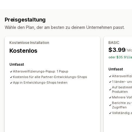
Popup-Typen
Datenschutz
Geschäftsbedingungen
Warn-Popups
Altersverifizierung
Individuelle Popups
Richtlinienverwaltung
Compliance-Berichte
Preisgestaltung
Popups verwalten
Anpassung
Wähle den Plan, der am besten zu deinem Unternehmen passt.
Editor-Tool
Vorlagen
KI-Generierung
Individueller Code
Kontrollkästchen
Popups
Farbe und Schriftart
Benutzerdefinierte Schriftarten
Übersetzung
Benutzerdefiniertes CSS
Individueller Code
Kostenlose Installation
BASIC
Lokalisierung
E-Mail-Erfassungsliste
Seitenbeschränkung
Produkt-Targeting
Geolokalisierung
$3.99
Kostenlos
/ M
SMS-Erfassungsliste
Kampagnen
Trigger und Regeln
Mehrere Sprachen
Für später speichern
oder $35.91/Ja
Automatisierungen
Targeting
Geolokalisierung
Benutzerdefinierter Text
Schaltflächen
Umfasst
Umfasst
Segmentierung
Tagging
Berichterstattung
Analysen
Altersverifizierungs-Popup: 1 Popup
Altersverifi
A/B-Tests
Kostenlos für alle Partner-Entwicklungs-Shops
Tracking
APIs und Webhooks
1 länder- u
App in Entwicklungs-Shops testen
Auf bestimmt
Produkten
Mehrere Vor
Berichte zu v
Zugriffen
Vollständig