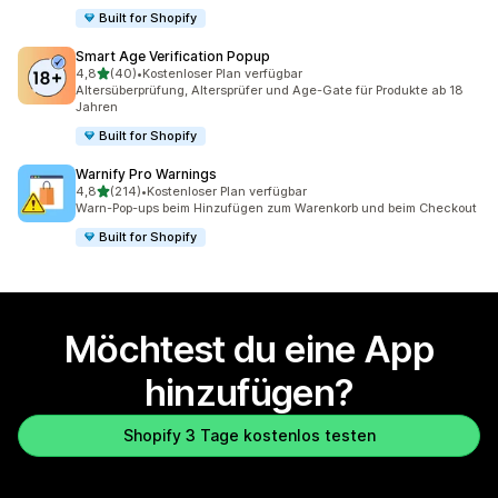
Built for Shopify
Smart Age Verification Popup
von 5 Sternen
4,8
(40)
•
Kostenloser Plan verfügbar
40 Rezensionen insgesamt
Altersüberprüfung, Altersprüfer und Age-Gate für Produkte ab 18
Jahren
Built for Shopify
Warnify Pro Warnings
von 5 Sternen
4,8
(214)
•
Kostenloser Plan verfügbar
214 Rezensionen insgesamt
Warn-Pop-ups beim Hinzufügen zum Warenkorb und beim Checkout
Built for Shopify
Möchtest du eine App
hinzufügen?
Shopify 3 Tage kostenlos testen