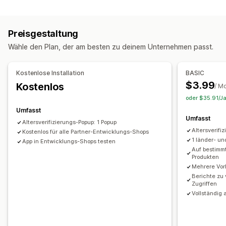
Popup-Typen
Datenschutz
Geschäftsbedingungen
Warn-Popups
Altersverifizierung
Individuelle Popups
Richtlinienverwaltung
Compliance-Berichte
Preisgestaltung
Popups verwalten
Anpassung
Wähle den Plan, der am besten zu deinem Unternehmen passt.
Editor-Tool
Vorlagen
KI-Generierung
Individueller Code
Kontrollkästchen
Popups
Farbe und Schriftart
Benutzerdefinierte Schriftarten
Übersetzung
Benutzerdefiniertes CSS
Individueller Code
Kostenlose Installation
BASIC
Lokalisierung
E-Mail-Erfassungsliste
Seitenbeschränkung
Produkt-Targeting
Geolokalisierung
$3.99
Kostenlos
/ M
SMS-Erfassungsliste
Kampagnen
Trigger und Regeln
Mehrere Sprachen
Für später speichern
oder $35.91/Ja
Automatisierungen
Targeting
Geolokalisierung
Benutzerdefinierter Text
Schaltflächen
Umfasst
Umfasst
Segmentierung
Tagging
Berichterstattung
Analysen
Altersverifizierungs-Popup: 1 Popup
Altersverifi
A/B-Tests
Kostenlos für alle Partner-Entwicklungs-Shops
Tracking
APIs und Webhooks
1 länder- u
App in Entwicklungs-Shops testen
Auf bestimmt
Produkten
Mehrere Vor
Berichte zu v
Zugriffen
Vollständig