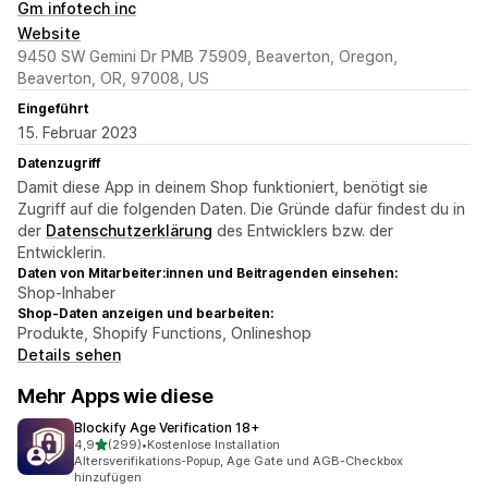
Gm infotech inc
Website
9450 SW Gemini Dr PMB 75909, Beaverton, Oregon,
Beaverton, OR, 97008, US
Eingeführt
15. Februar 2023
Datenzugriff
Damit diese App in deinem Shop funktioniert, benötigt sie
Zugriff auf die folgenden Daten. Die Gründe dafür findest du in
der
Datenschutzerklärung
des Entwicklers bzw. der
Entwicklerin.
Daten von Mitarbeiter:innen und Beitragenden einsehen:
Shop-Inhaber
Shop-Daten anzeigen und bearbeiten:
Produkte, Shopify Functions, Onlineshop
Details sehen
Mehr Apps wie diese
Blockify Age Verification 18+
von 5 Sternen
4,9
(299)
•
Kostenlose Installation
299 Rezensionen insgesamt
Altersverifikations-Popup, Age Gate und AGB-Checkbox
hinzufügen