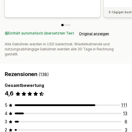
3-tägiger kos
Enthält automatisch übersetzten Text
Original anzeigen
Alle Gebühren werden in USD berechnet. Wiederkehrende und
nutzungsabhängige Gebühren werden alle 30 Tage in Rechnung
gestellt.
Rezensionen
(138)
Gesamtbewertung
4,6
5
111
4
13
3
6
2
3