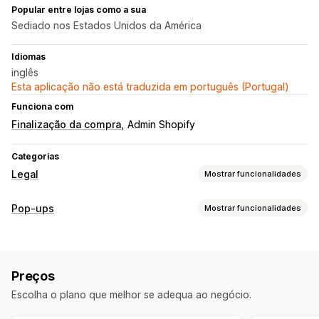
Popular entre lojas como a sua
Sediado nos Estados Unidos da América
Idiomas
inglês
Esta aplicação não está traduzida em português (Portugal)
Funciona com
Finalização da compra
Admin Shopify
Categorias
Legal
Mostrar funcionalidades
Conformidade
Pop-ups
Mostrar funcionalidades
Acessibilidade
Verificação de idade
Avisos de produtos
Tipos de pop-ups
Privacidade dos dados
Termos e condições
Pop-ups de aviso
Verificação de idade
Gestão de políticas
Relatórios de conformidade
Preços
Pop-up personalizados
Personalização
Escolha o plano que melhor se adequa ao negócio.
Pop-ups de gestão
Caixas de verificação
Pop-ups
Cor e tipo de letra