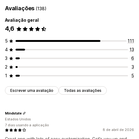
Avaliações
(138)
Avaliação geral
4,6
5
111
4
13
3
6
2
3
1
5
Escrever uma avaliação
Todas as avaliações
Mindstate
Estados Unidos
7 dias usando a aplicação
8 de abril de 2026
Great app with lots of easy customization. Get's you up and