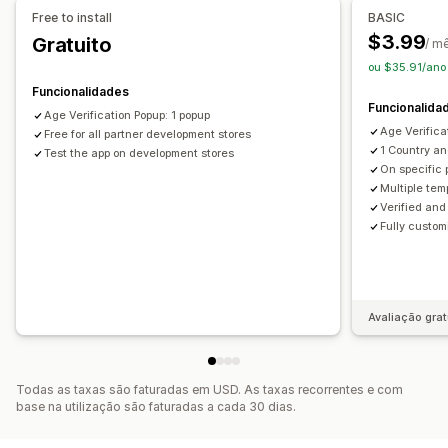
Ferramenta do editor
Modelos
Geração por IA
CSS personalizado
Código personalizado
Free to install
BASIC
Código personalizado
Tipos de letra personalizados
Limitação de páginas
Direcionamento de produtos
$3.99
Gratuito
/ m
Tradução
Localização
Lista de captura de e-mails
Geolocalização
Multilingue
Lembrar-me
ou $35.91/ano
Lista de captura de SMS
Campanhas
Texto personalizado
Botões
Funcionalidades
Funcionalida
Acionadores e regras
Automatizações
Direcionamento
Age Verification Popup: 1 popup
Age Verifica
Geolocalização
Free for all partner development stores
Segmentação
Etiquetagem
Relatórios
1 Country a
Test the app on development stores
Análise de dados
Testes A/B
Rastreio
API e webhooks
On specific 
Multiple tem
Verified and
Fully custom
Avaliação grat
Todas as taxas são faturadas em USD. As taxas recorrentes e com
base na utilização são faturadas a cada 30 dias.