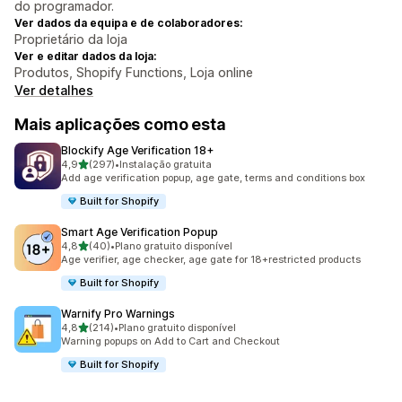
do programador.
Ver dados da equipa e de colaboradores:
Proprietário da loja
Ver e editar dados da loja:
Produtos, Shopify Functions, Loja online
Ver detalhes
Mais aplicações como esta
Blockify Age Verification 18+
de 5 estrelas
4,9
(297)
•
Instalação gratuita
297 total de avaliações
Add age verification popup, age gate, terms and conditions box
Built for Shopify
Smart Age Verification Popup
de 5 estrelas
4,8
(40)
•
Plano gratuito disponível
40 total de avaliações
Age verifier, age checker, age gate for 18+restricted products
Built for Shopify
Warnify Pro Warnings
de 5 estrelas
4,8
(214)
•
Plano gratuito disponível
214 total de avaliações
Warning popups on Add to Cart and Checkout
Built for Shopify