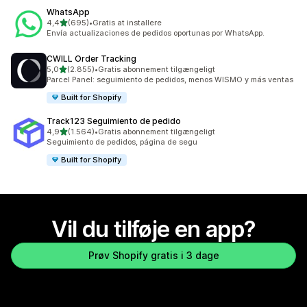
WhatsApp
ud af 5 stjerner
4,4
(695)
•
Gratis at installere
695 anmeldelser i alt
Envía actualizaciones de pedidos oportunas por WhatsApp.
CWILL Order Tracking
ud af 5 stjerner
5,0
(2.855)
•
Gratis abonnement tilgængeligt
2855 anmeldelser i alt
Parcel Panel: seguimiento de pedidos, menos WISMO y más ventas
Built for Shopify
Track123 Seguimiento de pedido
ud af 5 stjerner
4,9
(1.564)
•
Gratis abonnement tilgængeligt
1564 anmeldelser i alt
Seguimiento de pedidos, página de segu
Built for Shopify
Vil du tilføje en app?
Prøv Shopify gratis i 3 dage