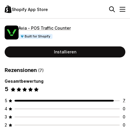
Shopify App Store
Avia ‑ POS Traffic Counter
Built for Shopify
Installieren
Rezensionen
(7)
Gesamtbewertung
5
5
7
4
0
3
0
2
0