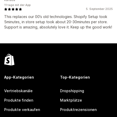
Kanada
11 tage mit der App
5. September 2025
This replaces our 00’s old technologies. Shopify Setup took
5minutes, in store setup took about 20-30minutes per store.
Support is amazing, absolutely love it. Keep up the good work!
App-Kategorien
Top-Kategorien
Vertriebskanäle
Dropshipping
Produkte finden
Marktplätze
Produkte verkaufen
Produktrezensionen