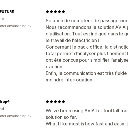
 FUTURE
ike
Solution de compteur de passage inno
der användning av
Nous recommandons la solution AVIA pou
d'utilisation. Tout est indiqué dans le gu
le travail de l'électricien !
Concernant le back-office, la distinctio
total permet d’analyser plus finement
ont été conçus pour simplifier l’analyse
d’action.
Enfin, la communication est très fluide 
moindre interrogation.
drop®
and
We’ve been using AVIA for footfall track
der användning av
solution so far.
What I like most is how fast and easy it