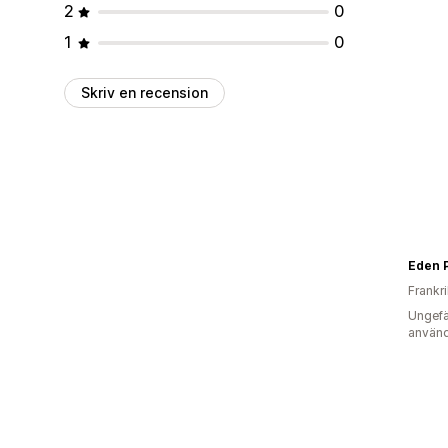
2
0
1
0
Skriv en recension
Eden 
Frankr
Ungefä
använd