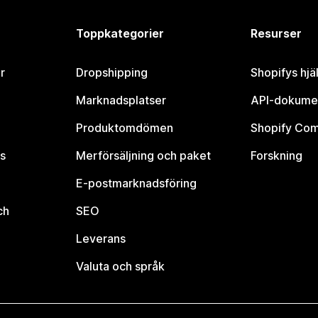
Toppkategorier
Resurser
r
Dropshipping
Shopifys hjä
Marknadsplatser
API-dokume
Produktomdömen
Shopify Co
s
Merförsäljning och paket
Forskning
E-postmarknadsföring
ch
SEO
Leverans
Valuta och språk