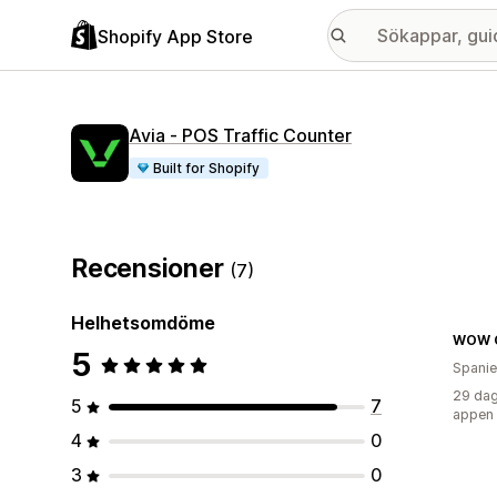
Shopify App Store
Avia ‑ POS Traffic Counter
Built for Shopify
Recensioner
(7)
Helhetsomdöme
WOW 
5
Spani
29 dag
5
7
appen
4
0
3
0