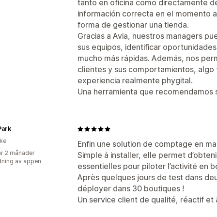
tanto en oficina como directamente d
información correcta en el momento 
forma de gestionar una tienda.
Gracias a Avia, nuestros managers pu
sus equipos, identificar oportunidade
mucho más rápidas. Además, nos perm
clientes y sus comportamientos, algo 
experiencia realmente phygital.
Una herramienta que recomendamos s
Park
ike
Enfin une solution de comptage en ma
r 2 månader
Simple à installer, elle permet d’obte
ning av appen
essentielles pour piloter l’activité en 
Après quelques jours de test dans de
déployer dans 30 boutiques !
Un service client de qualité, réactif e