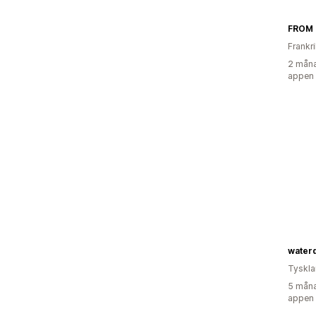
FROM
Frankr
2 måna
appen
water
Tyskl
5 måna
appen