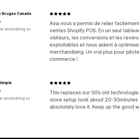
e Bruges Canada
a
Avia nous a permis de relier facilement
ar användning av
ventes Shopify POS. En un seul tablea
visiteurs, les conversions et les revenus
exploitables et nous aident à optimise
merchandising. Un vrai plus pour pilo
commerce !
Simple
a
This replaces our 00’s old technologie
ar användning av
store setup took about 20-30minutes 
absolutely love it. Keep up the good w