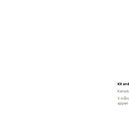
Kit an
Kanad
5 måna
appen