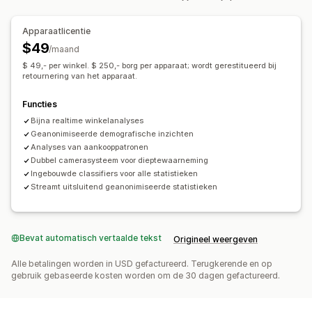
Marketing en verkopen
AI-inzichten
Inzichten in winst
Aankopen volgen
Apparaatlicentie
Funnelanalyse
$49
/maand
$ 49,- per winkel. $ 250,- borg per apparaat; wordt gerestitueerd bij
Beeldmateriaal en rapporten
retournering van het apparaat.
Heatmaps
Analyticsdashboard
Aangepaste dashboards
Rapporten van meerdere winkels
Benchmarking
Functies
Historische analyse
Bijna realtime winkelanalyses
Voorspelling
Geanonimiseerde demografische inzichten
Analyses van aankooppatronen
Dubbel camerasysteem voor dieptewaarneming
Ingebouwde classifiers voor alle statistieken
Streamt uitsluitend geanonimiseerde statistieken
Bevat automatisch vertaalde tekst
Origineel weergeven
Alle betalingen worden in USD gefactureerd. Terugkerende en op
gebruik gebaseerde kosten worden om de 30 dagen gefactureerd.