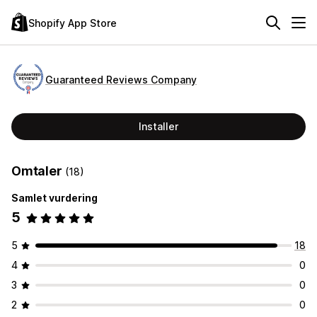
Shopify App Store
Guaranteed Reviews Company
Installer
Omtaler
(18)
Samlet vurdering
5
5
18
4
0
3
0
2
0