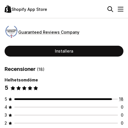
Shopify App Store
Guaranteed Reviews Company
Installera
Recensioner
(18)
Helhetsomdöme
5
5
18
4
0
3
0
2
0