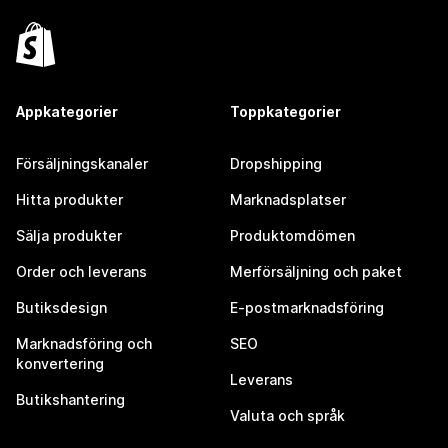
Appkategorier
Toppkategorier
Försäljningskanaler
Dropshipping
Hitta produkter
Marknadsplatser
Sälja produkter
Produktomdömen
Order och leverans
Merförsäljning och paket
Butiksdesign
E-postmarknadsföring
Marknadsföring och
SEO
konvertering
Leverans
Butikshantering
Valuta och språk