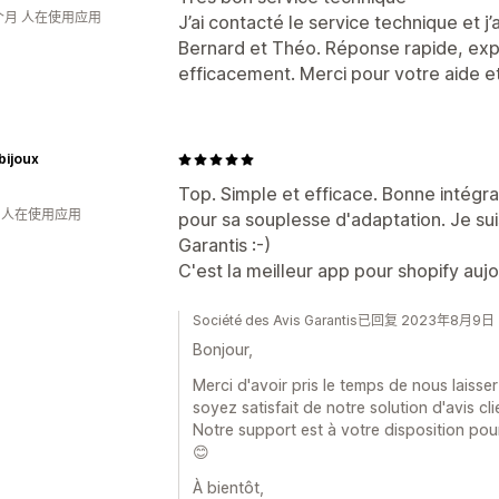
个月 人在使用应用
J’ai contacté le service technique et 
Bernard et Théo. Réponse rapide, expl
efficacement. Merci pour votre aide e
 bijoux
Top. Simple et efficace. Bonne intégra
月 人在使用应用
pour sa souplesse d'adaptation. Je suis 
Garantis :-)
C'est la meilleur app pour shopify auj
Société des Avis Garantis已回复 2023年8月9日
Bonjour,
Merci d'avoir pris le temps de nous laiss
soyez satisfait de notre solution d'avis cli
Notre support est à votre disposition pou
😊
À bientôt,