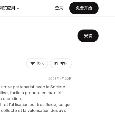
浏览应用
登录
免费开始
安装
优化
排序
2026年4月20日
notre partenariat avec la Société
uitive, facile à prendre en main et
 quotidien.
et l’utilisation est très fluide, ce qui
ollecte et la valorisation des avis