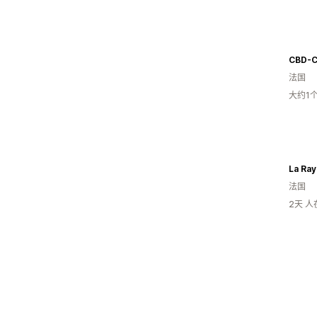
CBD-C
法国
大约1
La Ra
法国
2天 