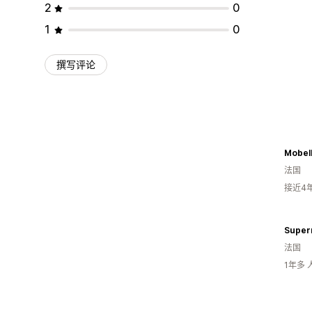
2
0
1
0
撰写评论
Mobell
法国
接近4
Supern
法国
1年多