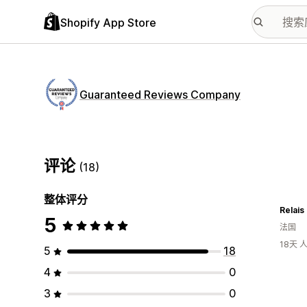
Shopify App Store
Guaranteed Reviews Company
评论
(18)
整体评分
Relais
5
法国
18天
5
18
4
0
3
0