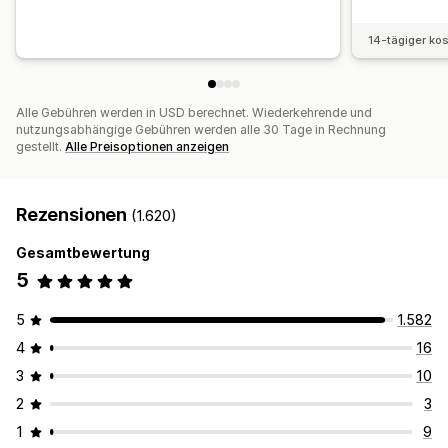
14-tägiger ko
Alle Gebühren werden in USD berechnet. Wiederkehrende und
nutzungsabhängige Gebühren werden alle 30 Tage in Rechnung
gestellt.
Alle Preisoptionen anzeigen
Rezensionen
(1.620)
Gesamtbewertung
5
5
1.582
4
16
3
10
2
3
1
9