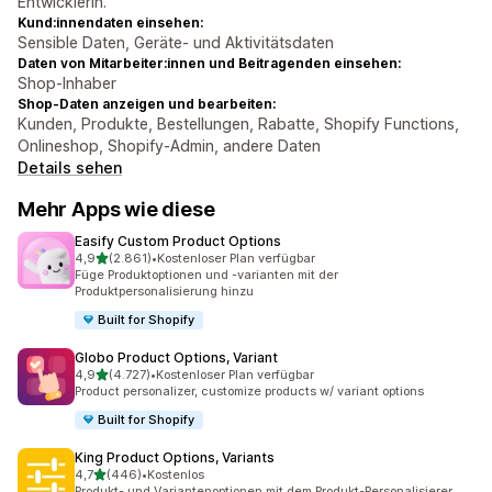
Entwicklerin.
Kund:innendaten einsehen:
Sensible Daten, Geräte- und Aktivitätsdaten
Daten von Mitarbeiter:innen und Beitragenden einsehen:
Shop-Inhaber
Shop-Daten anzeigen und bearbeiten:
Kunden, Produkte, Bestellungen, Rabatte, Shopify Functions,
Onlineshop, Shopify-Admin, andere Daten
Details sehen
Mehr Apps wie diese
Easify Custom Product Options
von 5 Sternen
4,9
(2.861)
•
Kostenloser Plan verfügbar
2861 Rezensionen insgesamt
Füge Produktoptionen und -varianten mit der
Produktpersonalisierung hinzu
Built for Shopify
Globo Product Options, Variant
von 5 Sternen
4,9
(4.727)
•
Kostenloser Plan verfügbar
4727 Rezensionen insgesamt
Product personalizer, customize products w/ variant options
Built for Shopify
King Product Options, Variants
von 5 Sternen
4,7
(446)
•
Kostenlos
446 Rezensionen insgesamt
Produkt- und Variantenoptionen mit dem Produkt-Personalisierer