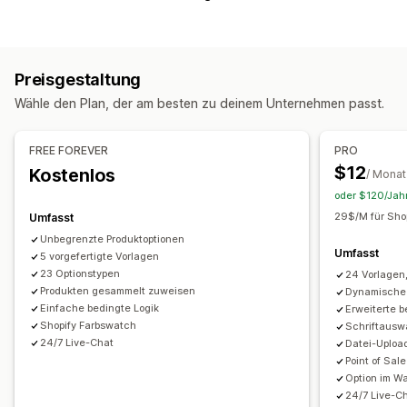
Kontrollkästchen
Farbfelder
Bedingte Logik
Schriftarten
Daten
Dimensionen
Dropdowns
Datei-Upload
Mehrfachauswahl
Nummern
Optionsschaltflächen
Preisgestaltung
Benutzerdefinierter Text
Geschenkverpackung
Wähle den Plan, der am besten zu deinem Unternehmen passt.
Benutzerdefinierte CSS
Benutzerdefiniertes HTML
Größentabellen
Vorschau
Übersetzung
FREE FOREVER
PRO
Import und Export
Variantenanzeige
$12
Kostenlos
/ Monat
Preisgestaltung
oder $120/Jahr
Individuelle Preise
Dynamische Preise
Add-ons
29$/M für Shop
Umfasst
Variantenaufschläge
Einrichtungsgebühren
Unbegrenzte Produktoptionen
Umfasst
5 vorgefertigte Vorlagen
Prämienaufschläge
23 Optionstypen
24 Vorlagen
Produkten gesammelt zuweisen
Dynamische 
Inventar
Einfache bedingte Logik
Erweiterte b
Ausverkaufte Artikel ausblenden
SKU-Verwaltung
Shopify Farbswatch
Schriftausw
Bestandsverfügbarkeit
Manuelle Updates
24/7 Live-Chat
Datei-Uploa
Point of Sal
Automatische Updates
Option im W
24/7 Live-C