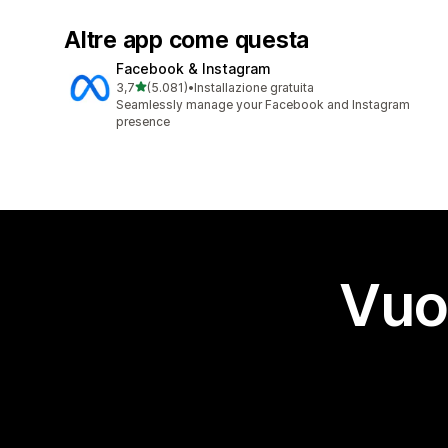
Altre app come questa
Facebook & Instagram
stelle su 5
3,7
(5.081)
•
Installazione gratuita
5081 recensioni totali
Seamlessly manage your Facebook and Instagram
presence
Vuo