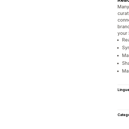
Many 
cura
conn
brand
your 
Rea
Syn
Man
Sha
Mai
Lingu
Categ