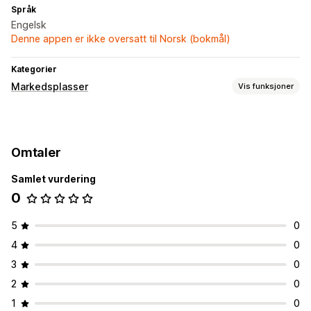
Språk
Engelsk
Denne appen er ikke oversatt til Norsk (bokmål)
Kategorier
Markedsplasser
Vis funksjoner
Administrering av oppføring
Feed-automasjon
Produkt-feed
Produktsynkronisering
Omtaler
Tilbudssynkronisering
Samlet vurdering
Bestillingsadministrering
0
Bestillingssynkronisering
Sporingssynkronisering
Synkronisering av lagerbeholdning
5
0
4
0
3
0
2
0
1
0