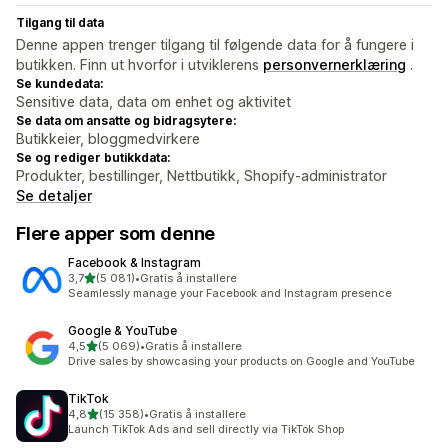
Tilgang til data
Denne appen trenger tilgang til følgende data for å fungere i
butikken. Finn ut hvorfor i utviklerens
personvernerklæring
.
Se kundedata:
Sensitive data, data om enhet og aktivitet
Se data om ansatte og bidragsytere:
Butikkeier, bloggmedvirkere
Se og rediger butikkdata:
Produkter, bestillinger, Nettbutikk, Shopify-administrator
Se detaljer
Flere apper som denne
Facebook & Instagram
av 5 stjerner
3,7
(5 081)
•
Gratis å installere
Totalt 5081 omtaler
Seamlessly manage your Facebook and Instagram presence
Google & YouTube
av 5 stjerner
4,5
(5 069)
•
Gratis å installere
Totalt 5069 omtaler
Drive sales by showcasing your products on Google and YouTube
TikTok
av 5 stjerner
4,8
(15 358)
•
Gratis å installere
Totalt 15358 omtaler
Launch TikTok Ads and sell directly via TikTok Shop