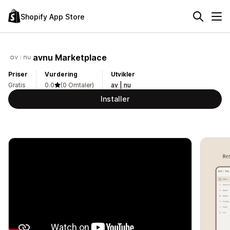
Shopify App Store
avnu Marketplace
Priser
Vurdering
Utvikler
Gratis
0.0
(0 Omtaler)
av | nu
Installer