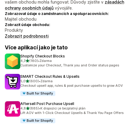
vašem obchodu mohla fungovat. Důvody zjistíte v
zásadách
ochrany osobních údajů
vývojáře.
Zobrazovat údaje o zaměstnancích a spolupracovnících:
Majitel obchodu
Zobrazit údaje obchodu:
Produkty
Zobrazit podrobnosti
Více aplikací jako je tato
Shopify Checkout Blocks
z 5 hvězd
4,3
(180)
•
Zdarma
Celkový počet recenzí: 180
Customize your Checkout, Thank you and Order status pages
SMART Checkout Rules & Upsells
z 5 hvězd
5,0
(600)
•
Zdarma
Celkový počet recenzí: 600
Checkout upsell app, rules & post purchase upsells to grow AOV
Built for Shopify
Aftersell Post Purchase Upsell
z 5 hvězd
4,8
(885)
•
K dispozici je bezplatný plán
Celkový počet recenzí: 885
Lift AOV with 1-Click Checkout Upsells & Thank You Page Offers
Built for Shopify