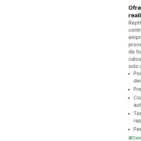
Ofre
real
RepHQ
contr
empre
proce
de fo
calcu
solo 
Por
des
Pre
Com
au
Ter
re
Per
Con