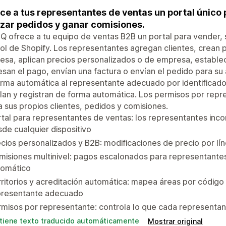
ce a tus representantes de ventas un portal único 
izar pedidos y ganar comisiones.
 ofrece a tu equipo de ventas B2B un portal para vender, s
ol de Shopify. Los representantes agregan clientes, crean p
sa, aplican precios personalizados o de empresa, establec
san el pago, envían una factura o envían el pedido para su
rma automática al representante adecuado por identificador 
lan y registran de forma automática. Los permisos por rep
a sus propios clientes, pedidos y comisiones.
tal para representantes de ventas: los representantes inco
de cualquier dispositivo
cios personalizados y B2B: modificaciones de precio por lí
isiones multinivel: pagos escalonados para representante
tomático
ritorios y acreditación automática: mapea áreas por código 
presentante adecuado
misos por representante: controla lo que cada representa
tiene texto traducido automáticamente
Mostrar original