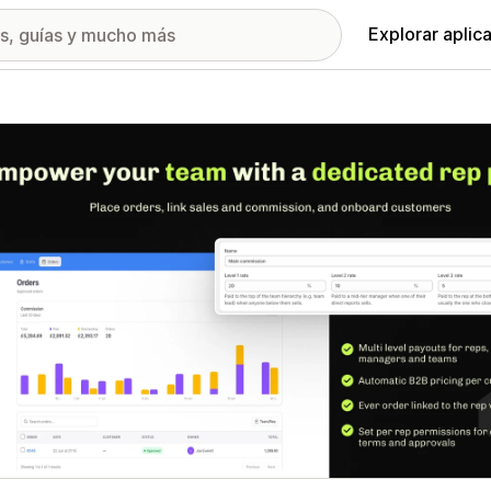
Explorar aplic
ía de imágenes destacadas