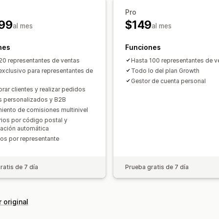
Pro
99
$149
al mes
al mes
nes
Funciones
20 representantes de ventas
Hasta 100 representantes de v
 exclusivo para representantes de
Todo lo del plan Growth
Gestor de cuenta personal
rar clientes y realizar pedidos
s personalizados y B2B
iento de comisiones multinivel
orios por código postal y
tación automática
os por representante
ratis de 7 día
Prueba gratis de 7 día
 original