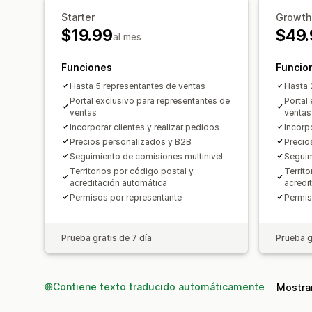
Starter
Growth
$19.99
$49.
al mes
Funciones
Funcio
Hasta 5 representantes de ventas
Hasta 
Portal exclusivo para representantes de
Portal
ventas
ventas
Incorporar clientes y realizar pedidos
Incorpo
Precios personalizados y B2B
Precio
Seguimiento de comisiones multinivel
Seguim
Territorios por código postal y
Territ
acreditación automática
acredi
Permisos por representante
Permis
Prueba gratis de 7 día
Prueba g
Contiene texto traducido automáticamente
Mostrar