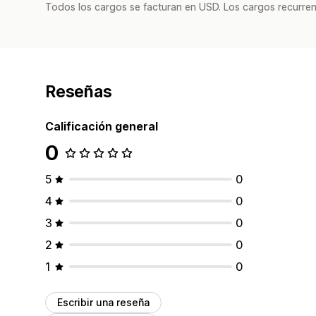
Todos los cargos se facturan en USD. Los cargos recurren
Reseñas
Calificación general
0
5
0
4
0
3
0
2
0
1
0
Escribir una reseña