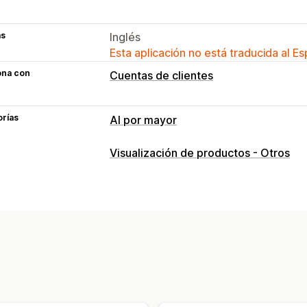
as
Inglés
Esta aplicación no está traducida al E
ona con
Cuentas de clientes
orías
Al por mayor
Opciones de precio
Visualización de productos - Otros
Registro mayorista
Administración de pedidos
Pedidos preliminares