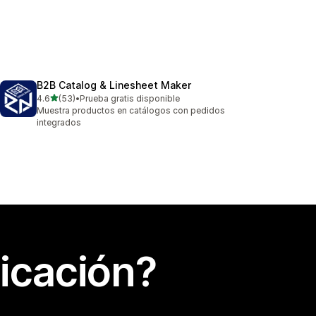
B2B Catalog & Linesheet Maker
de 5 estrellas
4.6
(53)
•
Prueba gratis disponible
53 reseñas en total
Muestra productos en catálogos con pedidos
integrados
icación?