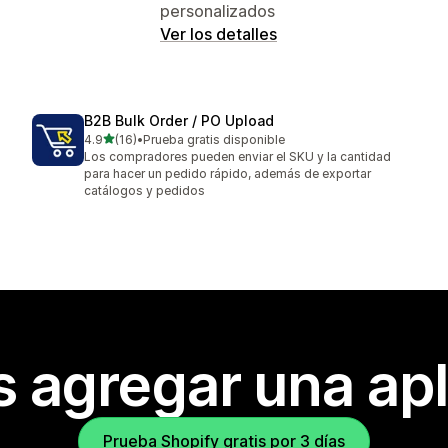
personalizados
Ver los detalles
B2B Bulk Order / PO Upload
de 5 estrellas
4.9
(16)
•
Prueba gratis disponible
16 reseñas en total
Los compradores pueden enviar el SKU y la cantidad
para hacer un pedido rápido, además de exportar
catálogos y pedidos
s agregar una apl
Prueba Shopify gratis por 3 días