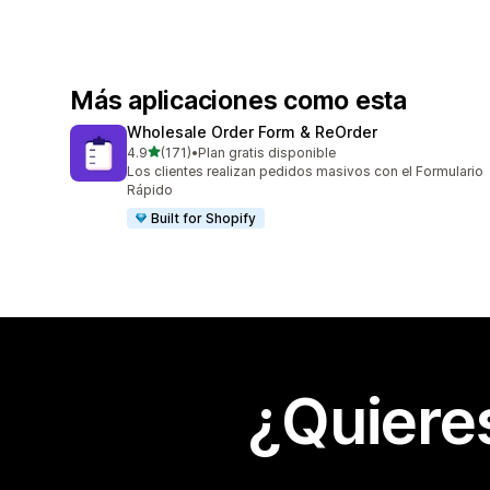
Más aplicaciones como esta
Wholesale Order Form & ReOrder
de 5 estrellas
4.9
(171)
•
Plan gratis disponible
171 reseñas en total
Los clientes realizan pedidos masivos con el Formulario
Rápido
Built for Shopify
¿Quiere