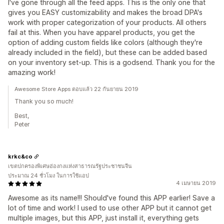
I've gone through all the feed apps. This is the only one that
gives you EASY customizability and makes the broad DPA's
work with proper categorization of your products. All others
fail at this. When you have apparel products, you get the
option of adding custom fields like colors (although they're
already included in the field), but these can be added based
on your inventory set-up. This is a godsend. Thank you for the
amazing work!
Awesome Store Apps ตอบแล้ว 22 กันยายน 2019
Thank you so much!
Best,
Peter
krkc&co
เขตปกครองพิเศษฮ่องกงแห่งสาธารณรัฐประชาชนจีน
ประมาณ 24 ชั่วโมง ในการใช้แอป
4 เมษายน 2019
Awesome as its name!!! Should've found this APP earlier! Save a
lot of time and work! I used to use other APP but it cannot get
multiple images, but this APP, just install it, everything gets