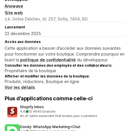
Anowave
Site web
z.k. Gotse Delchev, bl. 257, Sofia, 1404, BG
Lancement
22 décembre 2025
Accès aux données
Cette application a besoin d’accéder aux données suivantes
pour fonctionner sur votre boutique. Comprendre pourquoi en
lisant la
politique de confidentialité
du développeur.
Consulter les données des employés et des collaborateurs:
Propriétaire de la boutique
Afficher et modifier les données de la boutique:
Produits, réductions, Boutique en ligne
Voir les détails
Plus d’applications comme celle-ci
Shopify Inbox
étoile(s) sur 5
4,6
(5 484)
•
Gratuite
5484 avis au total
An AI sales associate that knows your customers
Dondy: WhatsApp Marketing+Chat