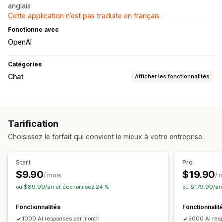
anglais
Cette application n’est pas traduite en français
Fonctionne avec
OpenAI
Catégories
Chat
Afficher les fonctionnalités
Messagerie en temps réel
Agent conversationnel (chatbot) exploitant l’IA
Multilingue
Tarification
Suivi du comportement
Analyse des agents
Choisissez le forfait qui convient le mieux à votre entreprise.
Réponses automatisées
Réductions
FAQ
Recommandations de produits
Start
Pro
Réponses rapides
$9.90
$19.90
/ mois
/ 
ou $89.90/an et économisez 24 %
ou $179.90/an
Personnalisation
Couleur et police
Fenêtre de chat
Message d’accueil
Fonctionnalités
Fonctionnalit
Boutons du chat
Avatar d’agent
1000 AI responses per month
5000 AI res