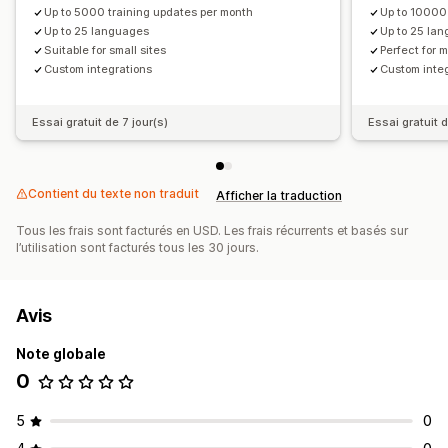
Up to 5000 training updates per month
Up to 10000
Up to 25 languages
Up to 25 la
Suitable for small sites
Perfect for 
Custom integrations
Custom inte
Essai gratuit de 7 jour(s)
Essai gratuit d
Contient du texte non traduit
Afficher la traduction
Tous les frais sont facturés en USD. Les frais récurrents et basés sur
l’utilisation sont facturés tous les 30 jours.
Avis
Note globale
0
5
0