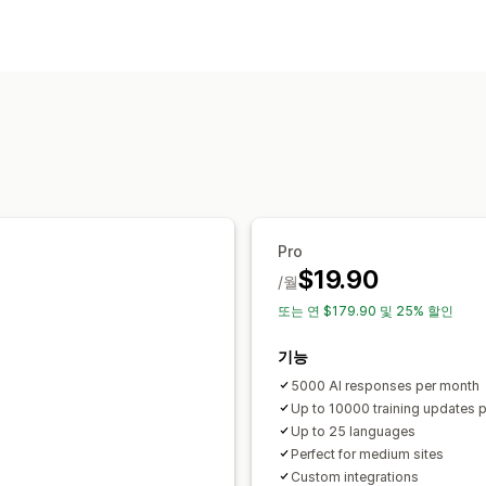
실시간 메시지 전달
AI 챗봇
여러 언어
행동 추적
에이전트
자동 응답
할인
FAQ
추천 제품
빠른 응답
맞춤 설정
색상 및 글꼴
채팅 창
환영 메시지
채팅
Pro
$19.90
/월
또는 연 $179.90 및 25% 할인
기능
5000 AI responses per month
Up to 10000 training updates 
Up to 25 languages
Perfect for medium sites
Custom integrations