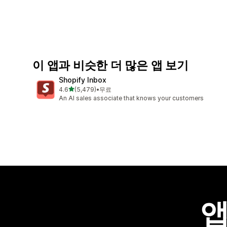
이 앱과 비슷한 더 많은 앱 보기
Shopify Inbox
별 5개 중
4.6
(5,479)
•
무료
총 리뷰 5479개
An AI sales associate that knows your customers
앱