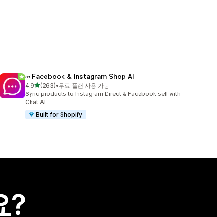
∞ Facebook & Instagram Shop AI
별 5개 중
4.9
(263)
•
무료 플랜 사용 가능
총 리뷰 263개
Sync products to Instagram Direct & Facebook sell with
Chat AI
Built for Shopify
요?