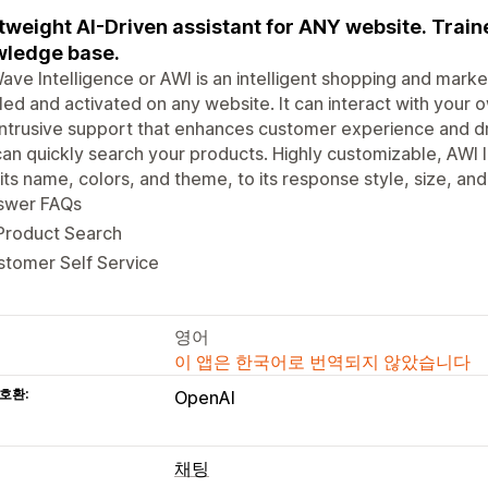
tweight AI-Driven assistant for ANY website. Trai
ledge base.
ve Intelligence or AWI is an intelligent shopping and marke
lled and activated on any website. It can interact with your 
ntrusive support that enhances customer experience and dr
an quickly search your products. Highly customizable, AWI l
its name, colors, and theme, to its response style, size, a
swer FAQs
Product Search
stomer Self Service
영어
이 앱은 한국어로 번역되지 않았습니다
호환:
OpenAI
채팅