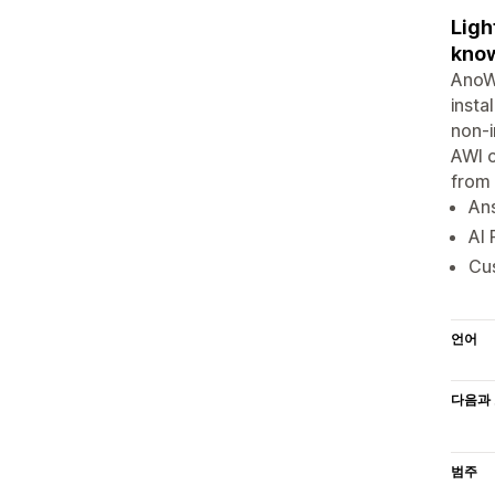
Ligh
know
AnoWa
insta
non-i
AWI c
from 
An
AI 
Cu
언어
다음과 
범주