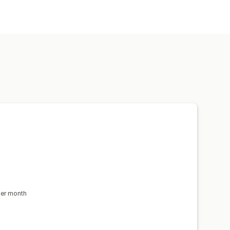
 분석
 버튼
에이전트 아바타
per month