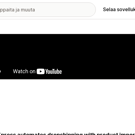
Selaa sovellu
elykuvagalleria
press automates dropshipping with product import