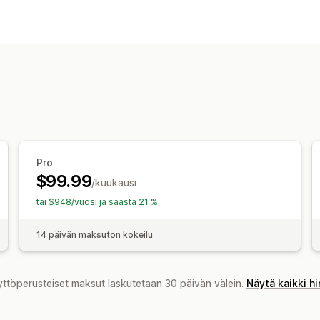
Pro
$99.99
/kuukausi
tai $948/vuosi ja säästä 21 %
14 päivän maksuton kokeilu
yttöperusteiset maksut laskutetaan 30 päivän välein.
Näytä kaikki h