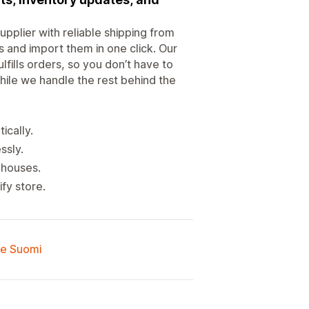
pplier with reliable shipping from
 and import them in one click. Our
fills orders, so you don’t have to
hile we handle the rest behind the
ically.
ssly.
ehouses.
fy store.
lle Suomi