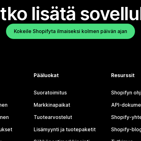
tko lisätä sovell
Kokeile Shopifyta ilmaiseksi kolmen päivän ajan
Pääluokat
Resurssit
Suoratoimitus
Shopifyn oh
nen
Markkinapaikat
API-dokume
inen
Tuotearvostelut
Shopify-yht
tukset
Lisämyynti ja tuotepaketit
Shopify-blog