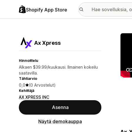
Shopify App Store
Esitt
Ax Xpress
Hinnoittelu
Alkaen $39.99/kuukausi. Ilmainen kokeilu
saatavilla.
Tähtiarvio
0,0
(0 Arvostelut)
Kehittäjä
AX XPRESS INC
Asenna
Näytä demokauppa
Ax-X