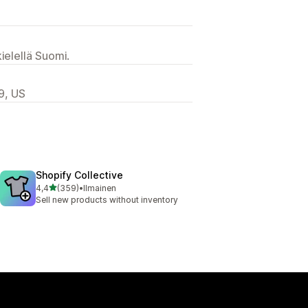
ielellä Suomi.
9, US
Shopify Collective
/ 5 tähteä
4,4
(359)
•
Ilmainen
359 arvostelua yhteensä
Sell new products without inventory