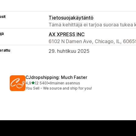
sit
Tietosuojakäytäntö
Tämä kehittäjä ei tarjoa suoraa tukea k
äjä
AX XPRESS INC
6102 N Damen Ave, Chicago, IL, 6065
erattu
29. huhtikuu 2025
CJdropshipping: Much Faster
/ 5 tähteä
4,9
(2 540)
•
Ilmainen asennus
2540 arvostelua yhteensä
You Sell - We source and ship for you!