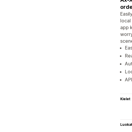
orde
Easil
local
app k
worry
scen
Eas
Rea
Aut
Lo
API
Kielet
Luoka