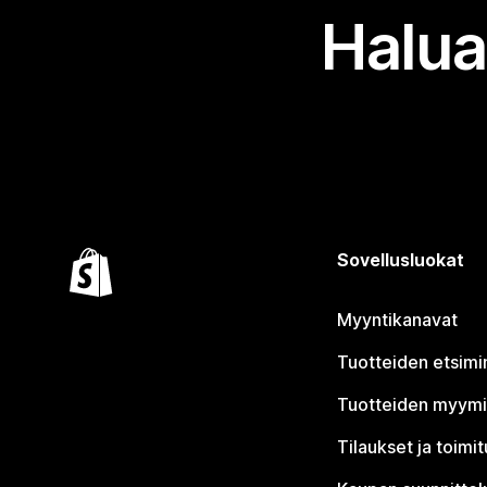
Halua
Sovellusluokat
Myyntikanavat
Tuotteiden etsimi
Tuotteiden myym
Tilaukset ja toimi