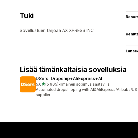
Tuki
Resurs
Sovellustuen tarjoaa AX XPRESS INC.
Kehitt
Lanse
Lisää tämänkaltaisia sovelluksia
DSers: Dropship+AliExpress+AI
/ 5 tähteä
5,0
(5 905)
•
Ilmainen sopimus saatavilla
5905 arvostelua yhteensä
Automated dropshipping with AI&AliExpress/Alibaba/US
supplier