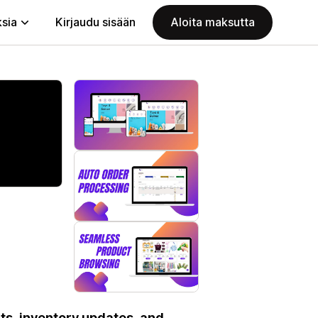
ksia
Kirjaudu sisään
Aloita maksutta
s, inventory updates, and