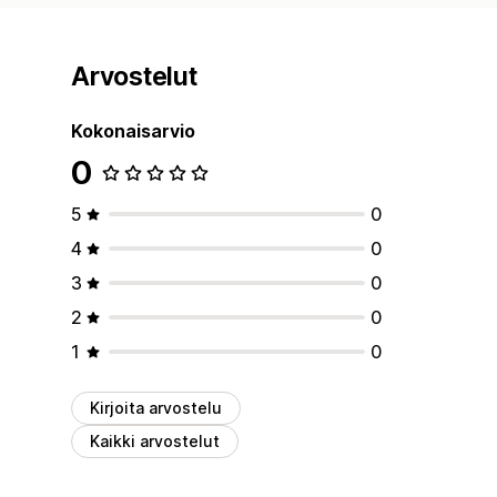
Arvostelut
Kokonaisarvio
0
5
0
4
0
3
0
2
0
1
0
Kirjoita arvostelu
Kaikki arvostelut