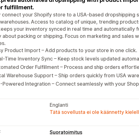
r fulfillment.
y connect your Shopify store to a USA-based dropshipping su
 warehouses. Access to catalog of unique, trending products
eeps your inventory synced in real time and automatically ful
 about packing or shipping. Focus on marketing and sales w
es.
y Product Import – Add products to your store in one click.
l-Time Inventory Sync – Keep stock levels updated automat
omated Order Fulfillment – Process and ship orders effortle
cal Warehouse Support – Ship orders quickly from USA war
-Powered Integration – Connect seamlessly with your Shopi
Englanti
Tätä sovellusta ei ole käännetty kiele
t
Suoratoimitus