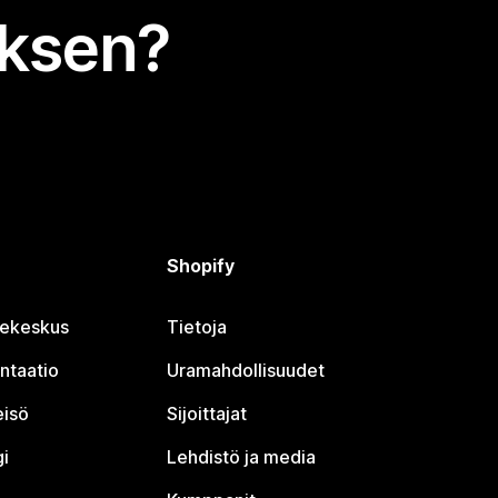
uksen?
Shopify
jekeskus
Tietoja
ntaatio
Uramahdollisuudet
eisö
Sijoittajat
i
Lehdistö ja media