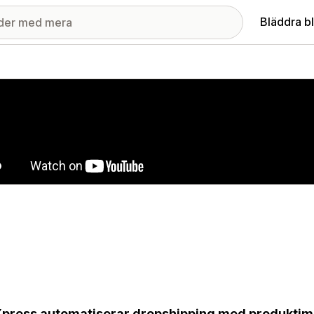
Bläddra b
ri med utvalda bilder
press automatiserar dropshipping med produktimp