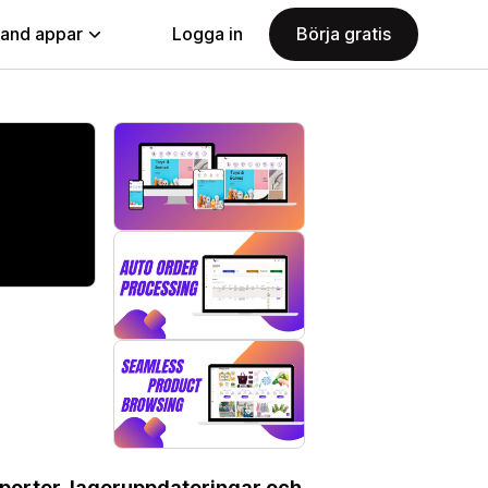
land appar
Logga in
Börja gratis
orter, lageruppdateringar och