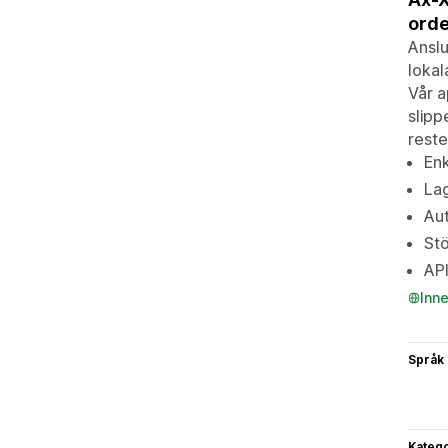
orde
Anslu
lokal
Vår a
slipp
reste
Enk
Lag
Aut
Stö
API
Inn
Språk
Katego