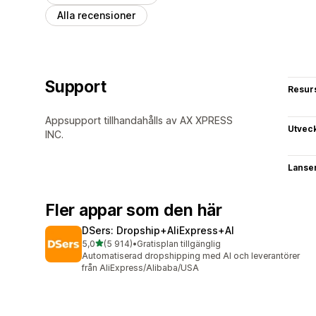
Alla recensioner
Support
Resur
Appsupport tillhandahålls av AX XPRESS
Utvec
INC.
Lanse
Fler appar som den här
DSers: Dropship+AliExpress+AI
av 5 stjärnor
5,0
(5 914)
•
Gratisplan tillgänglig
5914 recensioner totalt
Automatiserad dropshipping med AI och leverantörer
från AliExpress/Alibaba/USA