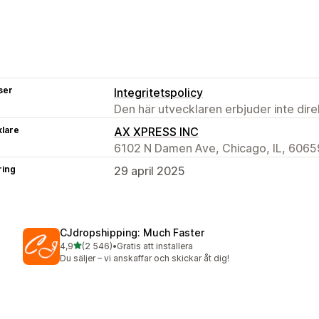
ser
Integritetspolicy
Den här utvecklaren erbjuder inte dir
klare
AX XPRESS INC
6102 N Damen Ave, Chicago, IL, 6065
ring
29 april 2025
CJdropshipping: Much Faster
av 5 stjärnor
4,9
(2 546)
•
Gratis att installera
2546 recensioner totalt
Du säljer – vi anskaffar och skickar åt dig!