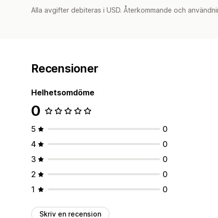
Alla avgifter debiteras i USD. Återkommande och användni
Recensioner
Helhetsomdöme
0
5
0
4
0
3
0
2
0
1
0
Skriv en recension