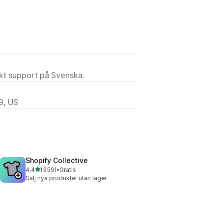
ekt support på Svenska.
9, US
Shopify Collective
av 5 stjärnor
4,4
(359)
•
Gratis
359 recensioner totalt
Sälj nya produkter utan lager