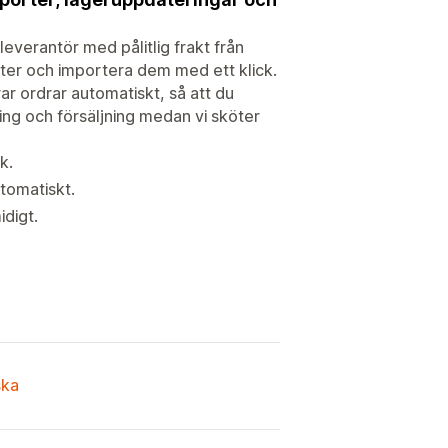
everantör med pålitlig frakt från
ukter och importera dem med ett klick.
rar ordrar automatiskt, så att du
ing och försäljning medan vi sköter
k.
utomatiskt.
idigt.
ska