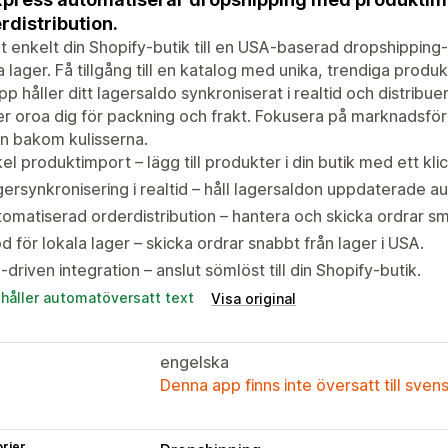
rdistribution.
t enkelt din Shopify-butik till en USA-baserad dropshipping-l
a lager. Få tillgång till en katalog med unika, trendiga prod
pp håller ditt lagersaldo synkroniserat i realtid och distribue
er oroa dig för packning och frakt. Fokusera på marknadsför
n bakom kulisserna.
el produktimport – lägg till produkter i din butik med ett klic
ersynkronisering i realtid – håll lagersaldon uppdaterade a
omatiserad orderdistribution – hantera och skicka ordrar sm
d för lokala lager – skicka ordrar snabbt från lager i USA.
-driven integration – anslut sömlöst till din Shopify-butik.
ehåller automatöversatt text
Visa original
engelska
Denna app finns inte översatt till sven
rier