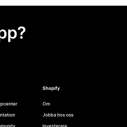
app?
Shopify
lpcenter
Om
ntation
Jobba hos oss
mmunity
Investerare