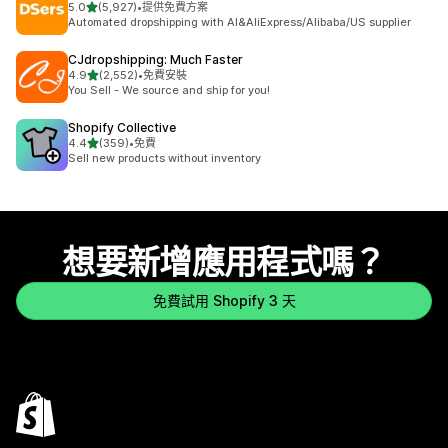
滿分 5 顆星
5.0
(5,927)
•
提供免費方案
共有 5927 則評價
Automated dropshipping with AI&AliExpress/Alibaba/US supplier
CJdropshipping: Much Faster
滿分 5 顆星
4.9
(2,552)
•
免費安裝
共有 2552 則評價
You Sell - We source and ship for you!
Shopify Collective
滿分 5 顆星
4.4
(359)
•
免費
共有 359 則評價
Sell new products without inventory
想要新增應用程式嗎？
免費試用 Shopify 3 天