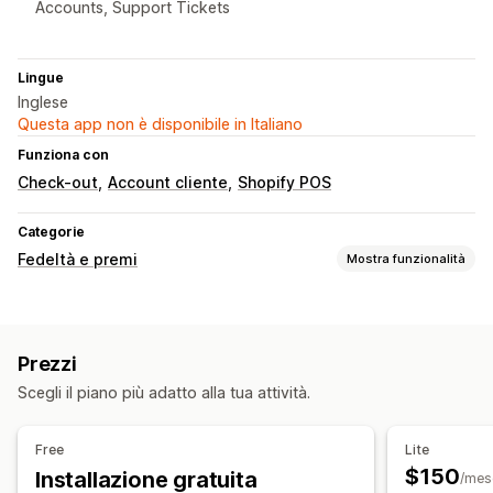
Accounts, Support Tickets
Lingue
Inglese
Questa app non è disponibile in Italiano
Funziona con
Check-out
Account cliente
Shopify POS
Categorie
Fedeltà e premi
Mostra funzionalità
Tipi di programmi
Programmi fedeltà
Iscrizioni
Livelli VIP
Referral
Prezzi
Abbonamenti
Liste dei desideri
Scegli il piano più adatto alla tua attività.
Premi che si possono offrire
Punti
Sconti
Coupon
Buoni regalo
Cashback
Free
Lite
Credito in negozio
Spedizione gratuita
Prodotti gratuiti
$150
Installazione gratuita
/mes