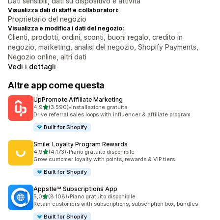
Dati sensibili, dati su dispositivo e attività
Visualizza dati di staff e collaboratori:
Proprietario del negozio
Visualizza e modifica i dati del negozio:
Clienti, prodotti, ordini, sconti, buoni regalo, credito in
negozio, marketing, analisi del negozio, Shopify Payments,
Negozio online, altri dati
Vedi i dettagli
Altre app come questa
UpPromote Affiliate Marketing
stelle su 5
4,9
(3.590)
•
Installazione gratuita
3590 recensioni totali
Drive referral sales loops with influencer & affiliate program
Built for Shopify
Smile: Loyalty Program Rewards
stelle su 5
4,9
(4.173)
•
Piano gratuito disponibile
4173 recensioni totali
Grow customer loyalty with points, rewards & VIP tiers
Built for Shopify
Appstle℠ Subscriptions App
stelle su 5
5,0
(8.108)
•
Piano gratuito disponibile
8108 recensioni totali
Retain customers with subscriptions, subscription box, bundles
Built for Shopify