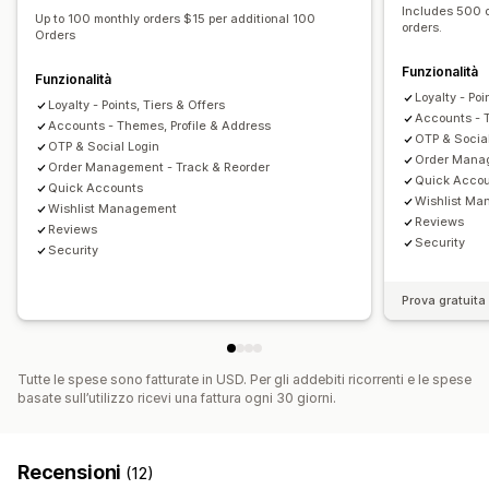
Accesso in esclusiva
Vantaggi per gli iscritti
Badge
Includes 500 o
Up to 100 monthly orders $15 per additional 100
orders.
Orders
Funzionalità
Funzionalità
Loyalty - Poi
Loyalty - Points, Tiers & Offers
Accounts - 
Accounts - Themes, Profile & Address
OTP & Socia
OTP & Social Login
Order Manag
Order Management - Track & Reorder
Quick Acco
Quick Accounts
Wishlist M
Wishlist Management
Reviews
Reviews
Security
Security
Prova gratuita 
Tutte le spese sono fatturate in USD. Per gli addebiti ricorrenti e le spese
basate sull’utilizzo ricevi una fattura ogni 30 giorni.
Recensioni
(12)