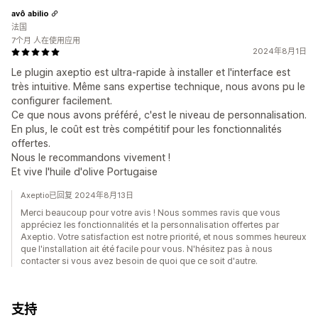
avô abilio
法国
7个月 人在使用应用
2024年8月1日
Le plugin axeptio est ultra-rapide à installer et l'interface est
très intuitive. Même sans expertise technique, nous avons pu le
configurer facilement.
Ce que nous avons préféré, c'est le niveau de personnalisation.
En plus, le coût est très compétitif pour les fonctionnalités
offertes.
Nous le recommandons vivement !
Et vive l'huile d'olive Portugaise
Axeptio已回复 2024年8月13日
Merci beaucoup pour votre avis ! Nous sommes ravis que vous
appréciez les fonctionnalités et la personnalisation offertes par
Axeptio. Votre satisfaction est notre priorité, et nous sommes heureux
que l'installation ait été facile pour vous. N'hésitez pas à nous
contacter si vous avez besoin de quoi que ce soit d'autre.
支持