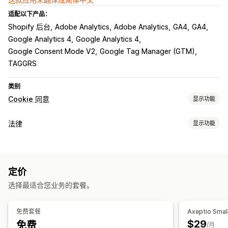
适配以下产品：
Shopify 后台
Adobe Analytics
Adobe Analytics
GA4
GA4
Google Analytics 4
Google Analytics 4
Google Consent Mode V2
Google Tag Manager (GTM)
TAGGRS
类别
Cookie 同意
显示功能
展示选项
法律
显示功能
政策链接
自定义 CSS
偏好选择器
地理位置
横幅设计
合规
自定义品牌营销
自定义文本
多语言
语言检测
翻译
数据隐私
服务条款
政策管理
合规报告
自动适应移动设备
定价
自定义
隐私合规
选择最适合您业务的套餐。
弹出窗口
小组件位置
页面限制
产品定向
地理位置
多语言
自动阻止
同意日志
同意失效
Cookie 扫描器
数据管理
记住我
自定义文本
按钮
免费套餐
Axeptio Smal
法规
$29
免费
/月
APPI
CCPA
电子隐私
GDPR
LGPD
PIPEDA