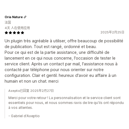
Oria Nature
法国
4天 人在使用应用
2025年2月25日
Un plugin très agréable à utiliser, offre beaucoup de possibilité
de publication. Tout est rangé, ordonné et beau.
Pour ce qui est de la partie assistance, une difficulté de
lancement en ce qui nous concerne, l'occasion de tester le
service client. Après un contact par mail, l'assistance nous à
contacté par téléphone pour nous orienter sur notre
configuration. Clair et gentil. heureux d'avoir eu affaire à un
humain et non un chat. merci
Axeptio已回复 2025年2月27日
Merci pour votre retour ! La personnalisation et le service client sont
essentiels pour nous, et nous sommes ravis de lire qu'ils ont répondu
à vos attentes.
- Gabriel d'Axeptio