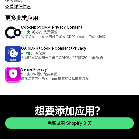
在线商店
查看详细信息
更多此类应用
Cookiebot CMP: Privacy Consent
星（满分 5 星）
2.9
(4)
•
提供免费套餐
总共 4 条评论
经过 Google 认证的可自定义 GDPR cookie 自动化横幅
GA:GDPR+Cookie Consent+Privacy
星（满分 5 星）
4.9
(13)
•
免费
总共 13 条评论
为您的网站添加一个符合GDPR标准的欧盟Cookie标语
Sense Privacy
星（满分 5 星）
3.0
(2)
•
提供免费套餐
总共 2 条评论
简化您商店中的 Cookie 同意和隐私同意流程
想要添加应用？
免费试用 Shopify 3 天