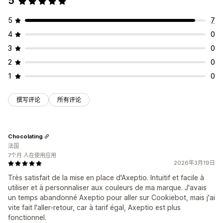
5
5
7
4
0
3
0
2
0
1
0
撰写评论
所有评论
Chocolating
法国
7个月 人在使用应用
2026年3月19日
Très satisfait de la mise en place d'Axeptio. Intuitif et facile à
utiliser et à personnaliser aux couleurs de ma marque. J'avais
un temps abandonné Axeptio pour aller sur Cookiebot, mais j'ai
vite fait l'aller-retour, car à tarif égal, Axeptio est plus
fonctionnel.