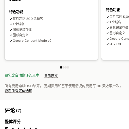
特色功能
特色功能
每月高达 5,
每月高达 200 名访客
1 个域名
1 个域名
同意记录存储
同意记录存储
图形自定义
图形自定义
Google Cons
Google Consent Mode v2
IAB TCF
包含自动翻译的文本
显示原文
所有费用均以USD结算。 定期费用和基于使用情况的费用每 30 天收取一次。
查看所有定价选项
评论
(7)
整体评分