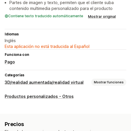
Partes de imagen y texto, permiten que el cliente suba
contenido multimedia personalizado para el producto
Contiene texto traducido automáticamente
Mostrar original
Idiomas
Inglés
Esta aplicación no está traducida al Español
Funciona con
Pago
Categorías
3D/realidad aumentada/realidad virtual
Mostrar funciones
Visualización
Productos personalizados - Otros
Modelos 3D
Vistas en 360
Realidad aumentada
Visualización incrustada
Vista previa en tiempo real
Personalización
Precios
Configuración de producto
Lógica condicional