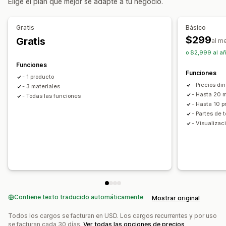
Elige el plan que mejor se adapte a tu negocio.
Productos personalizados
Color
Texturas
Adaptación a dispositivos móviles
Gratis
Básico
$299
Gratis
al m
o $2,999 al añ
Funciones
Funciones
- 1 producto
- Precios di
- 3 materiales
- Hasta 20 m
- Todas las funciones
- Hasta 10 p
- Partes de 
- Visualizac
Contiene texto traducido automáticamente
Mostrar original
Todos los cargos se facturan en USD. Los cargos recurrentes y por uso
se facturan cada 30 días.
Ver todas las opciones de precios