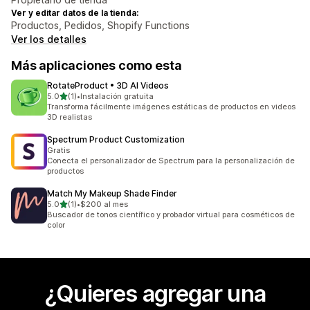
Ver y editar datos de la tienda:
Productos, Pedidos, Shopify Functions
Ver los detalles
Más aplicaciones como esta
RotateProduct • 3D AI Videos
de 5 estrellas
5.0
(1)
•
Instalación gratuita
1 reseñas en total
Transforma fácilmente imágenes estáticas de productos en videos
3D realistas
Spectrum Product Customization
Gratis
Conecta el personalizador de Spectrum para la personalización de
productos
Match My Makeup Shade Finder
de 5 estrellas
5.0
(1)
•
$200 al mes
1 reseñas en total
Buscador de tonos científico y probador virtual para cosméticos de
color
¿Quieres agregar una