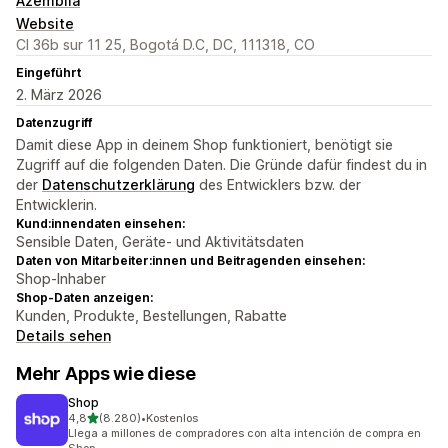
Azemblia
Website
Cl 36b sur 11 25, Bogotá D.C, DC, 111318, CO
Eingeführt
2. März 2026
Datenzugriff
Damit diese App in deinem Shop funktioniert, benötigt sie
Zugriff auf die folgenden Daten. Die Gründe dafür findest du in
der
Datenschutzerklärung
des Entwicklers bzw. der
Entwicklerin.
Kund:innendaten einsehen:
Sensible Daten, Geräte- und Aktivitätsdaten
Daten von Mitarbeiter:innen und Beitragenden einsehen:
Shop-Inhaber
Shop-Daten anzeigen:
Kunden, Produkte, Bestellungen, Rabatte
Details sehen
Mehr Apps wie diese
Shop
von 5 Sternen
4,8
(8.280)
•
Kostenlos
8280 Rezensionen insgesamt
Llega a millones de compradores con alta intención de compra en