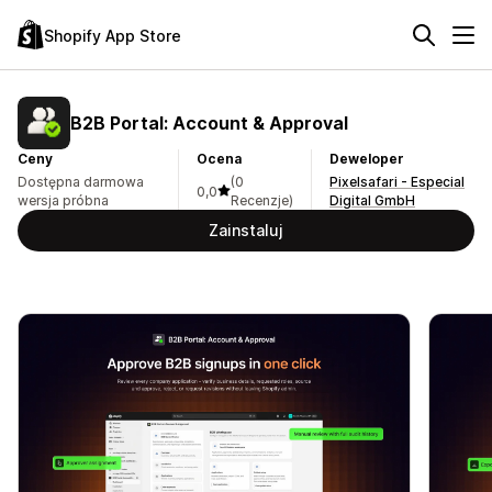
Shopify App Store
B2B Portal: Account & Approval
Ceny
Ocena
Deweloper
Dostępna darmowa
(0
Pixelsafari - Especial
0,0
wersja próbna
Recenzje)
Digital GmbH
Zainstaluj