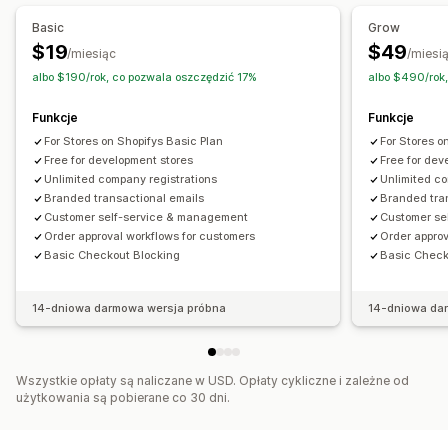
Prośby o zatwierdzenie
Ograniczenie dostępu
Basic
Grow
Blokowanie stron
$19
$49
/miesiąc
/miesi
albo $190/rok, co pozwala oszczędzić 17%
albo $490/rok
Funkcje
Funkcje
For Stores on Shopifys Basic Plan
For Stores o
Free for development stores
Free for dev
Unlimited company registrations
Unlimited co
Branded transactional emails
Branded tra
Customer self-service & management
Customer se
Order approval workflows for customers
Order approv
Basic Checkout Blocking
Basic Check
14-dniowa darmowa wersja próbna
14-dniowa da
Wszystkie opłaty są naliczane w USD. Opłaty cykliczne i zależne od
użytkowania są pobierane co 30 dni.