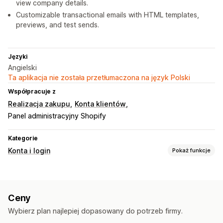
view company details.
Customizable transactional emails with HTML templates,
previews, and test sends.
Języki
Angielski
Ta aplikacja nie została przetłumaczona na język Polski
Współpracuje z
Realizacja zakupu
Konta klientów
Panel administracyjny Shopify
Kategorie
Konta i login
Pokaż funkcje
Zarządzanie kontem
Portal kont
Formularze rejestracji
Pola niestandardowe
Ceny
Wielojęzyczne
Wybierz plan najlepiej dopasowany do potrzeb firmy.
Kontrola dostępu