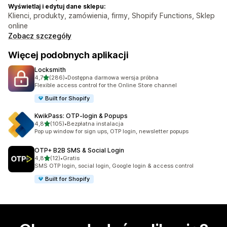
Wyświetlaj i edytuj dane sklepu:
Klienci, produkty, zamówienia, firmy, Shopify Functions, Sklep
online
Zobacz szczegóły
Więcej podobnych aplikacji
Locksmith
na 5 gwiazdek
4,7
(286)
•
Dostępna darmowa wersja próbna
Łączna liczba recenzji: 286
Flexible access control for the Online Store channel
Built for Shopify
KwikPass: OTP‑login & Popups
na 5 gwiazdek
4,8
(105)
•
Bezpłatna instalacja
Łączna liczba recenzji: 105
Pop up window for sign ups, OTP login, newsletter popups
OTP+ B2B SMS & Social Login
na 5 gwiazdek
4,8
(12)
•
Gratis
Łączna liczba recenzji: 12
SMS OTP login, social login, Google login & access control
Built for Shopify