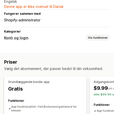
Engelsk
Denne app er ikke oversat til Dansk
Fungerer sammen med
Shopify-administrator
Kategorier
Konti og login
Vis funktioner
Kontostyring
Tagging
Registreringsformularer
Tilpassede felter
Priser
Adgangskontrol
Vælg det abonnement, der passer bedst til din virksomhed.
Godkend anmodninger
Grundlæggende kunde-app
Adgangskontr
$9.99
Gratis
om 
eller $99.99 o
Funktioner
Funktioner
App-funktionalitet i forhåndsvisningstilstand for
temaer
App-funktiona