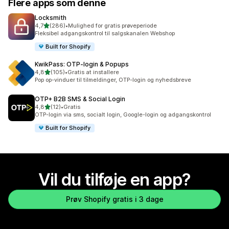
Flere apps som denne
Locksmith
ud af 5 stjerner
4,7
(286)
•
Mulighed for gratis prøveperiode
286 anmeldelser i alt
Fleksibel adgangskontrol til salgskanalen Webshop
Built for Shopify
KwikPass: OTP‑login & Popups
ud af 5 stjerner
4,8
(105)
•
Gratis at installere
105 anmeldelser i alt
Pop op-vinduer til tilmeldinger, OTP-login og nyhedsbreve
OTP+ B2B SMS & Social Login
ud af 5 stjerner
4,8
(12)
•
Gratis
12 anmeldelser i alt
OTP-login via sms, socialt login, Google-login og adgangskontrol
Built for Shopify
Vil du tilføje en app?
Prøv Shopify gratis i 3 dage