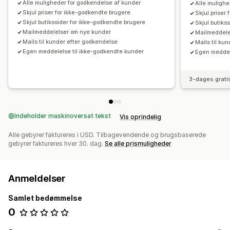
Alle muligheder for godkendelse af kunder
Alle mulighe
Skjul priser for ikke-godkendte brugere
Skjul priser
Skjul butikssider for ikke-godkendte brugere
Skjul butiks
Mailmeddelelser om nye kunder
Mailmeddele
Mails til kunder efter godkendelse
Mails til ku
Egen meddelelse til ikke-godkendte kunder
Egen meddel
3-dages grati
Indeholder maskinoversat tekst
Vis oprindelig
Alle gebyrer faktureres i USD. Tilbagevendende og brugsbaserede
gebyrer faktureres hver 30. dag.
Se alle prismuligheder
Anmeldelser
Samlet bedømmelse
0