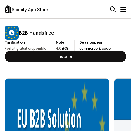
Shopify App Store
B2B Handsfree
Tarification
Note
Développeur
Forfait gratuit disponible
4,0
(8)
commerce & code
Installer