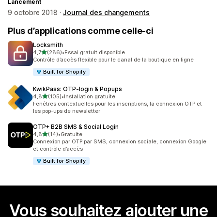
Lancement
9 octobre 2018 ·
Journal des changements
Plus d’applications comme celle-ci
Locksmith
étoile(s) sur 5
4,7
(286)
•
Essai gratuit disponible
286 avis au total
Contrôle d’accès flexible pour le canal de la boutique en ligne
Built for Shopify
KwikPass: OTP‑login & Popups
étoile(s) sur 5
4,8
(105)
•
Installation gratuite
105 avis au total
Fenêtres contextuelles pour les inscriptions, la connexion OTP et
les pop-ups de newsletter
OTP+ B2B SMS & Social Login
étoile(s) sur 5
4,8
(14)
•
Gratuite
14 avis au total
Connexion par OTP par SMS, connexion sociale, connexion Google
et contrôle d’accès
Built for Shopify
Vous souhaitez ajouter une