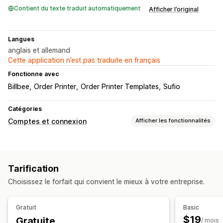
Contient du texte traduit automatiquement
Afficher l’original
Langues
anglais et allemand
Cette application n’est pas traduite en français
Fonctionne avec
Billbee
Order Printer
Order Printer Templates
Sufio
Catégories
Comptes et connexion
Afficher les fonctionnalités
Gestion de compte
Balisage
Formulaires d’enregistrement
Tarification
Champs personnalisés
Choisissez le forfait qui convient le mieux à votre entreprise.
Contrôle d’accès
Approuver les requêtes
Gratuit
Basic
$19
Gratuite
/ mois