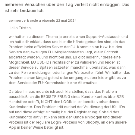
mehreren Versuchen über den Tag verteilt nicht einloggen. Das
ist sehr bedauerlich.
commerce & code a répondu 22 mai 2024
Hallo Tristan,
wir hatten zu diesem Thema ja bereits einen Support-Austausch und
ich hatte dir erklärt, dass uns hier die Hände gebunden sind, da das
Problem beim offiziellen Server der EU-Kommission bzw. bei den
Servern der jeweiligen EU-Mitgliedsstaaten liegt, die in Echtzeit
abgefragt werden, und nicht bei uns. Es gibt leider nur diese eine
Möglichkeit, EU USt.-IDs rechtssicher zu validieren und leider ist
dieser Service zu Spitzenlastzeiten manchmal überlastet, was dann
zu den Fehlermeldungen oder langen Wartezeiten führt. Wir hätten das
Problem schon längst gelöst oder umgangen, aber leider gibt es zu
dem Service der EU-Kommission keine Alternative.
Darüber hinaus möchte ich auch klarstellen, dass das Problem
ausschließlich die REGISTRIERUNG eines Kundenkontos über B2B
Handsfree betrifft, NICHT den LOGIN in ein bereits vorhandenes
Kundenkonto. Das Problem tritt nur bei der Validierung der USt.-IDs
auf und diese erfolgt einmalig bei der Registrierung. Sobald das
Kundenkonto aktiv ist, kann sich der Kunde einloggen und dieser
Prozess ist der reguläre Login-Prozess von Shopify, an dem unsere
App in keiner Weise beteiligt ist.