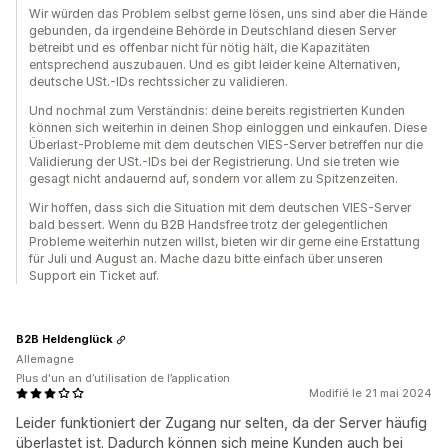
Wir würden das Problem selbst gerne lösen, uns sind aber die Hände
gebunden, da irgendeine Behörde in Deutschland diesen Server
betreibt und es offenbar nicht für nötig hält, die Kapazitäten
entsprechend auszubauen. Und es gibt leider keine Alternativen,
deutsche USt.-IDs rechtssicher zu validieren.
Und nochmal zum Verständnis: deine bereits registrierten Kunden
können sich weiterhin in deinen Shop einloggen und einkaufen. Diese
Überlast-Probleme mit dem deutschen VIES-Server betreffen nur die
Validierung der USt.-IDs bei der Registrierung. Und sie treten wie
gesagt nicht andauernd auf, sondern vor allem zu Spitzenzeiten.
Wir hoffen, dass sich die Situation mit dem deutschen VIES-Server
bald bessert. Wenn du B2B Handsfree trotz der gelegentlichen
Probleme weiterhin nutzen willst, bieten wir dir gerne eine Erstattung
für Juli und August an. Mache dazu bitte einfach über unseren
Support ein Ticket auf.
B2B Heldenglück
Allemagne
Plus d'un an d’utilisation de l’application
Modifié le 21 mai 2024
Leider funktioniert der Zugang nur selten, da der Server häufig
überlastet ist. Dadurch können sich meine Kunden auch bei