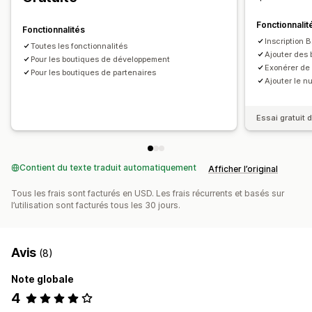
Fonctionnalit
Fonctionnalités
Inscription 
Toutes les fonctionnalités
Ajouter des 
Pour les boutiques de développement
Exonérer de 
Pour les boutiques de partenaires
Ajouter le 
Essai gratuit d
Contient du texte traduit automatiquement
Afficher l’original
Tous les frais sont facturés en USD. Les frais récurrents et basés sur
l’utilisation sont facturés tous les 30 jours.
Avis
(8)
Note globale
4