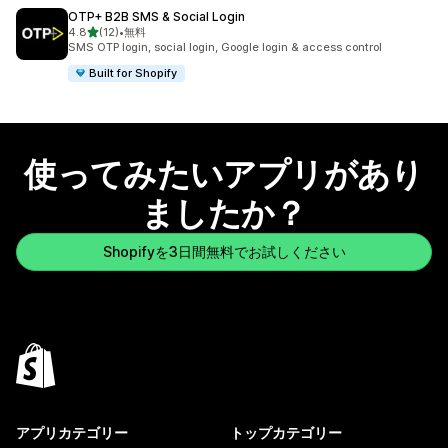
OTP+ B2B SMS & Social Login
5つ星中
4.8
(12)
•
無料
合計レビュー数：12件
SMS OTP login, social login, Google login & access control
Built for Shopify
使ってみたいアプリがあり
ましたか？
Shopifyを3日間無料でお試しください
アプリカテゴリー
トップカテゴリー