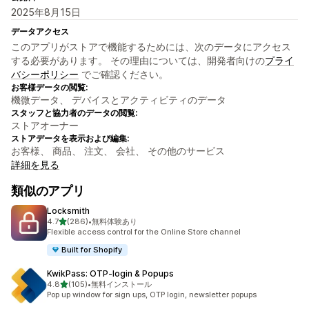
2025年8月15日
データアクセス
このアプリがストアで機能するためには、次のデータにアクセス
する必要があります。 その理由については、開発者向けの
プライ
バシーポリシー
でご確認ください。
お客様データの閲覧:
機微データ、 デバイスとアクティビティのデータ
スタッフと協力者のデータの閲覧:
ストアオーナー
ストアデータを表示および編集:
お客様、 商品、 注文、 会社、 その他のサービス
詳細を見る
類似のアプリ
Locksmith
5つ星中
4.7
(286)
•
無料体験あり
合計レビュー数：286件
Flexible access control for the Online Store channel
Built for Shopify
KwikPass: OTP‑login & Popups
5つ星中
4.8
(105)
•
無料インストール
合計レビュー数：105件
Pop up window for sign ups, OTP login, newsletter popups