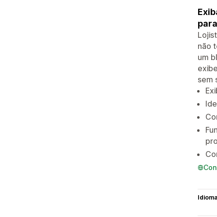
Exib
para
Lojis
não t
um bl
exibe
sem s
Exi
Ide
Com
Fu
pr
Con
Con
Idiom