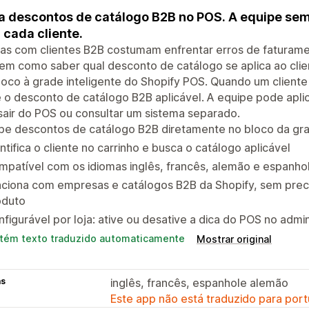
a descontos de catálogo B2B no POS. A equipe sem
 cada cliente.
tas com clientes B2B costumam enfrentar erros de faturam
em como saber qual desconto de catálogo se aplica ao clien
oco à grade inteligente do Shopify POS. Quando um cliente é
 o desconto de catálogo B2B aplicável. A equipe pode apli
air do POS ou consultar um sistema separado.
be descontos de catálogo B2B diretamente no bloco da gra
ntifica o cliente no carrinho e busca o catálogo aplicável
patível com os idiomas inglês, francês, alemão e espanhol
nciona com empresas e catálogos B2B da Shopify, sem prec
oduto
figurável por loja: ative ou desative a dica do POS no admi
tém texto traduzido automaticamente
Mostrar original
as
inglês, francês, espanhole alemão
Este app não está traduzido para port