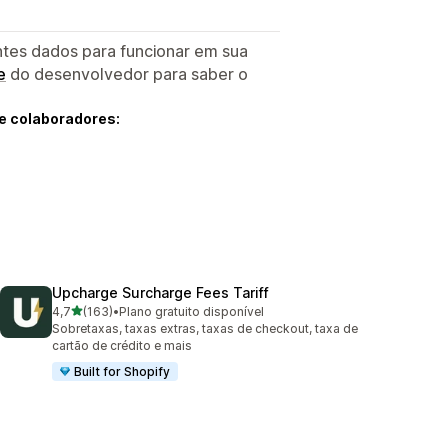
ntes dados para funcionar em sua
e
do desenvolvedor para saber o
e colaboradores:
Upcharge Surcharge Fees Tariff
de 5 estrelas
4,7
(163)
•
Plano gratuito disponível
163 avaliações ao todo
Sobretaxas, taxas extras, taxas de checkout, taxa de
cartão de crédito e mais
Built for Shopify