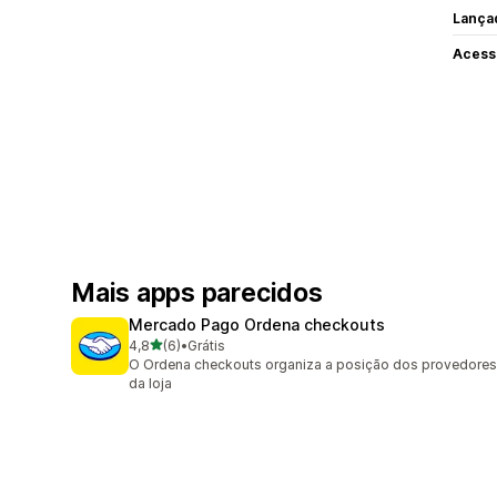
Lança
Acess
Mais apps parecidos
Mercado Pago Ordena checkouts
de 5 estrelas
4,8
(6)
•
Grátis
6 avaliações ao todo
O Ordena checkouts organiza a posição dos provedores
da loja