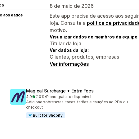
do
8 de maio de 2026
o aos dados
Este app precisa de acesso aos segui
loja. Consulte a
política de privacidad
motivo.
Visualizar dados de membros da equipe 
Titular da loja
Ver dados da loja:
Clientes, produtos, empresas
Ver informações
Magical Surcharge + Extra Fees
de 5 estrelas
4,9
(101)
•
Plano gratuito disponível
101 avaliações ao todo
Adicione sobretaxas, taxas, tarifas e cauções ao PDV ou
checkout
Built for Shopify