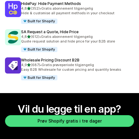
HidePay: Hide Payment Methods
av 5 stjerner
4,8
(352)
•
Gratis abonnement tilgjengelig
Totalt 352 omtaler
Hide & customise all payment methods in your checkout
Built for Shopify
SA Request a Quote, Hide Price
av 5 stjerner
4,8
(612)
•
Gratis abonnement tilgjengelig
Totalt 612 omtaler
Quote request solution and hide price for your B2B store
Built for Shopify
Wholesale Pricing Discount B2B
av 5 stjerner
4,9
(687)
•
Gratis prøveperiode tilgjengelig
Totalt 687 omtaler
Easy B2B Wholesale for custom pricing and quantity breaks
Built for Shopify
Vil du legge til en app?
Prøv Shopify gratis i tre dager