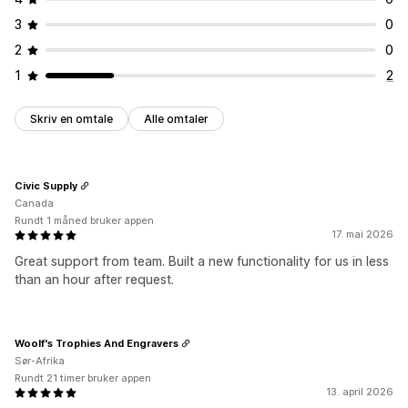
Administratorvarsler
E-postmaler
Tilbudsoppdateringer
3
0
E-postvarsler
2
0
1
2
Skriv en omtale
Alle omtaler
Civic Supply
Canada
Rundt 1 måned bruker appen
17. mai 2026
Great support from team. Built a new functionality for us in less
than an hour after request.
Woolf's Trophies And Engravers
Sør-Afrika
Rundt 21 timer bruker appen
13. april 2026