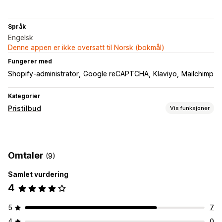
Språk
Engelsk
Denne appen er ikke oversatt til Norsk (bokmål)
Fungerer med
Shopify-administrator
Google reCAPTCHA
Klaviyo
Mailchimp
Kategorier
Pristilbud
Vis funksjoner
Prisregler
Skjul pris
Prispålogging
Vis og skjul
Be om et tilbud
Omtaler
(9)
Konverter tilbud til bestilling
Budgivning
Mottilbud
Tilpassede regler
Multivaluta
Samlet vurdering
4
Tilpasning
Tilpasset visning
Knapper
Tilbudsskjema
5
7
Varsler
4
0