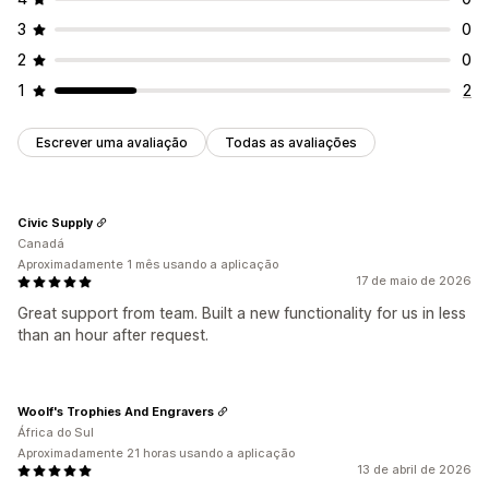
Formulário de orçamento
3
0
Notificações
2
0
Alertas de administrador
Modelos de e-mail
1
2
Atualizações de orçamento
Notificações por e-mail
Escrever uma avaliação
Todas as avaliações
Civic Supply
Canadá
Aproximadamente 1 mês usando a aplicação
17 de maio de 2026
Great support from team. Built a new functionality for us in less
than an hour after request.
Woolf's Trophies And Engravers
África do Sul
Aproximadamente 21 horas usando a aplicação
13 de abril de 2026