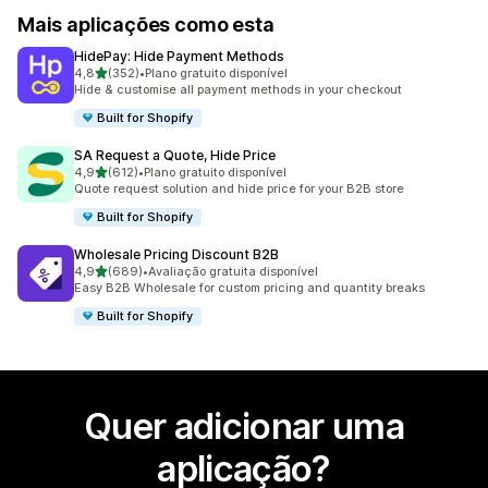
Mais aplicações como esta
HidePay: Hide Payment Methods
de 5 estrelas
4,8
(352)
•
Plano gratuito disponível
352 total de avaliações
Hide & customise all payment methods in your checkout
Built for Shopify
SA Request a Quote, Hide Price
de 5 estrelas
4,9
(612)
•
Plano gratuito disponível
612 total de avaliações
Quote request solution and hide price for your B2B store
Built for Shopify
Wholesale Pricing Discount B2B
de 5 estrelas
4,9
(689)
•
Avaliação gratuita disponível
689 total de avaliações
Easy B2B Wholesale for custom pricing and quantity breaks
Built for Shopify
Quer adicionar uma
aplicação?