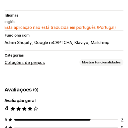
Idiomas
inglês
Esta aplicação não está traduzida em português (Portugal)
Funciona com
Admin Shopify
Google reCAPTCHA
Klaviyo
Mailchimp
Categorias
Cotações de preços
Mostrar funcionalidades
Regras de preços
Ocultar preço
Início de sessão por preço
Avaliações
(9)
Mostrar e ocultar
Solicitar um orçamento
Converter orçamento em encomenda
Licitação
Avaliação geral
Contrapropostas
Regras personalizadas
Várias moedas
4
Personalização
5
7
Apresentação personalizada
Botões
4
0