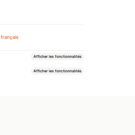
 français
Afficher les fonctionnalités
Afficher les fonctionnalités
Demander un devis
hères
Contre-offres
alisées
CSS personnalisées
r automatiquement
sation pour le format mobile
itions générales
mulaire de devis