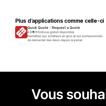
Plus d’applications comme celle-ci
Quick Quote ‑ Request a Quote
étoile(s) sur 5
4,6
(55)
•
Essai gratuit disponible
55 avis au total
Permettez aux acheteurs en gros et aux professionnels
de demander des devis depuis le panier.
Vous souhai