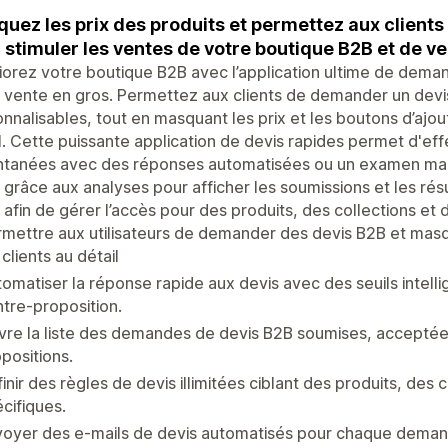
uez les prix des produits et permettez aux client
 stimuler les ventes de votre boutique B2B et de ve
orez votre boutique B2B avec l’application ultime de dema
 vente en gros. Permettez aux clients de demander un devis 
nnalisables, tout en masquant les prix et les boutons d’ajo
l. Cette puissante application de devis rapides permet d'e
antanées avec des réponses automatisées ou un examen man
 grâce aux analyses pour afficher les soumissions et les rés
 afin de gérer l’accès pour des produits, des collections et d
mettre aux utilisateurs de demander des devis B2B et masq
 clients au détail
omatiser la réponse rapide aux devis avec des seuils intelli
tre-proposition.
vre la liste des demandes de devis B2B soumises, acceptées
positions.
inir des règles de devis illimitées ciblant des produits, des
cifiques.
oyer des e-mails de devis automatisés pour chaque demand