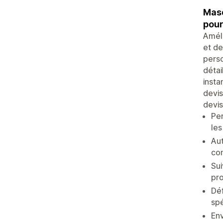
Masq
pour
Améli
et de
perso
détai
inst
devis
devis
Per
les
Aut
con
Sui
pro
Déf
spé
Env