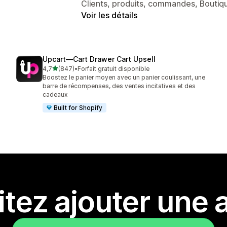
Clients, produits, commandes, Boutiqu
Voir les détails
Upcart—Cart Drawer Cart Upsell
étoile(s) sur 5
4,7
(847)
•
Forfait gratuit disponible
847 avis au total
Boostez le panier moyen avec un panier coulissant, une
barre de récompenses, des ventes incitatives et des
cadeaux
Built for Shopify
tez ajouter une a