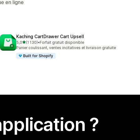
e en ligne
Kaching CartDrawer Cart Upsell
étoile(s) sur 5
5,0
(1 130)
•
Forfait gratuit disponible
1130 avis au total
Panier coulissant, ventes incitatives et livraison gratuite
Built for Shopify
pplication ?