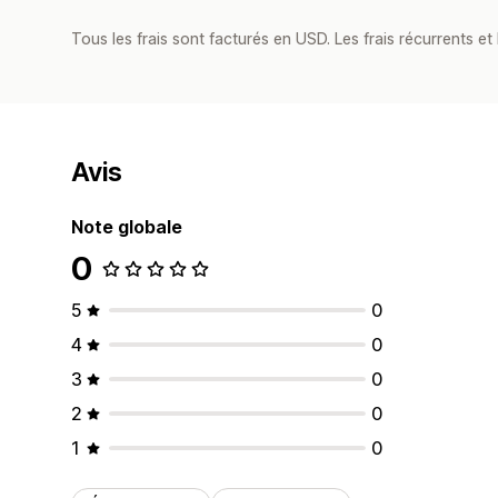
Tous les frais sont facturés en USD. Les frais récurrents et b
Avis
Note globale
0
5
0
4
0
3
0
2
0
1
0